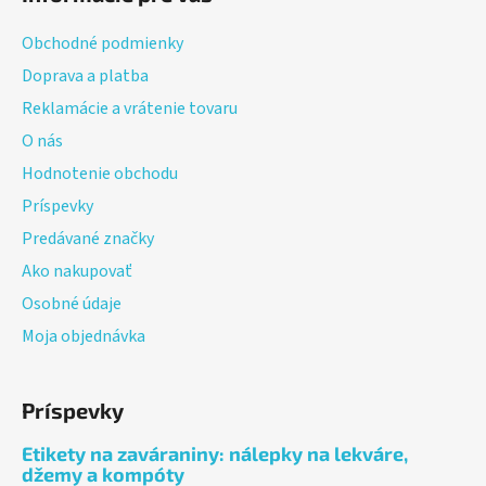
p
ä
Obchodné podmienky
t
Doprava a platba
i
Reklamácie a vrátenie tovaru
e
O nás
Hodnotenie obchodu
Príspevky
Predávané značky
Ako nakupovať
Osobné údaje
Moja objednávka
Príspevky
Etikety na zaváraniny: nálepky na lekváre,
džemy a kompóty