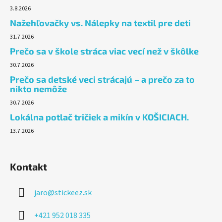
3.8.2026
Nažehľovačky vs. Nálepky na textil pre deti
31.7.2026
Prečo sa v škole stráca viac vecí než v škôlke
30.7.2026
Prečo sa detské veci strácajú – a prečo za to
nikto nemôže
30.7.2026
Lokálna potlač tričiek a mikín v KOŠICIACH.
13.7.2026
Kontakt
jaro
@
stickeez.sk
+421 952 018 335