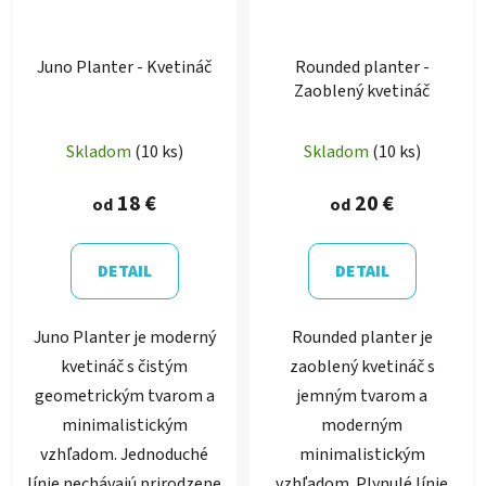
Juno Planter - Kvetináč
Rounded planter -
Zaoblený kvetináč
Skladom
(10 ks)
Skladom
(10 ks)
18 €
20 €
od
od
DETAIL
DETAIL
Juno Planter je moderný
Rounded planter je
kvetináč s čistým
zaoblený kvetináč s
geometrickým tvarom a
jemným tvarom a
minimalistickým
moderným
vzhľadom. Jednoduché
minimalistickým
línie nechávajú prirodzene
vzhľadom. Plynulé línie