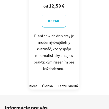
produktu
12,59 €
od
je
5,0
DETAIL
z
5
Planter with drip tray je
hviezdičiek.
moderný dvojdielny
kvetináč, ktorý spája
minimalistický dizajn s
praktickým riešením pre
každodennú...
Biela
Čierna
Latte hnedá
Púštna hnedá
Z
á
Informácie pre vás