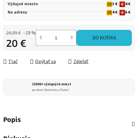
Výdajné miesto
3 €
|
4 €
Na adresu
4 €
|
6 €
24,99 €
–19 %
DO KOŠÍKA
20 €
Jednotková cena:
Tlač
Opýtať sa
Zdieľať
15000+ výdajných miest
po celom Slovensku a Česku!
Popis