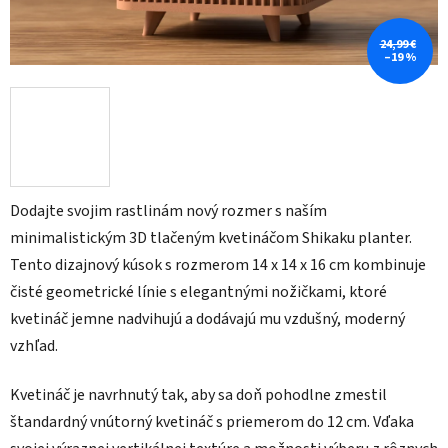
24,99 €
–19 %
Dodajte svojim rastlinám nový rozmer s naším
minimalistickým 3D tlačeným kvetináčom Shikaku planter.
Tento dizajnový kúsok s rozmerom 14 x 14 x 16 cm kombinuje
čisté geometrické línie s elegantnými nožičkami, ktoré
kvetináč jemne nadvihujú a dodávajú mu vzdušný, moderný
vzhľad.
Kvetináč je navrhnutý tak, aby sa doň pohodlne zmestil
štandardný vnútorný kvetináč s priemerom do 12 cm. Vďaka