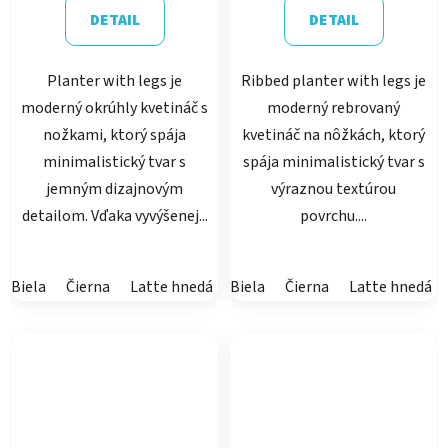
DETAIL
DETAIL
Planter with legs je
Ribbed planter with legs je
moderný okrúhly kvetináč s
moderný rebrovaný
nožkami, ktorý spája
kvetináč na nôžkách, ktorý
minimalistický tvar s
spája minimalistický tvar s
jemným dizajnovým
výraznou textúrou
detailom. Vďaka vyvýšenej...
povrchu....
Biela
Čierna
Latte hnedá
Biela
Púštna hnedá
Čierna
Prachová biela
Latte hnedá