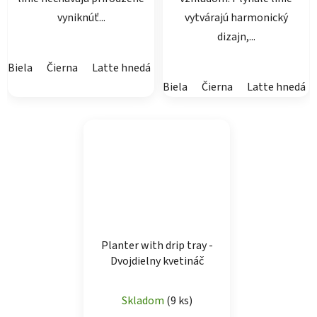
vyniknúť...
vytvárajú harmonický
dizajn,...
Biela
Čierna
Latte hnedá
Púštna hnedá
Prachová biela
Biela
Čierna
Latte hnedá
Planter with drip tray -
Dvojdielny kvetináč
Priemerné
Skladom
(9 ks)
hodnotenie