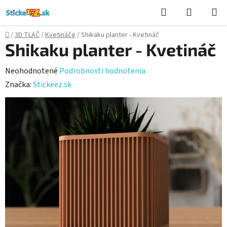
Prejsť
Hľadať
NÁKUP
na
KOŠÍK
obsah
Domov
/
3D TLAČ
/
Kvetináče
/
Shikaku planter - Kvetináč
Shikaku planter - Kvetináč
Priemerné
Neohodnotené
Podrobnosti hodnotenia
hodnotenie
Značka:
Stickeez.sk
produktu
je
0,0
z
5
hviezdičiek.