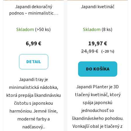
Japandi dekoračný
Japandi kvetináč
podnos – minimalistická
tácka na drobnosti
Priemerné
Skladom
(>50 ks)
Skladom
(8 ks)
hodnotenie
produktu
6,99 €
19,97 €
je
24,99 €
(–20 %)
5,0
DETAIL
z
DO KOŠÍKA
5
Japandi tray je
hviezdičiek.
Japandi Planter je 3D
minimalistická nádobka,
tlačený kvetináč, ktorý
ktorá prepája škandinávsku
spája japonskú
čistotu s japonskou
jednoduchosť so
harmóniou. Jemné línie,
škandinávskeho pohodou.
moderné farby a
Vonkajší obal je tlačený z
nadčasový...