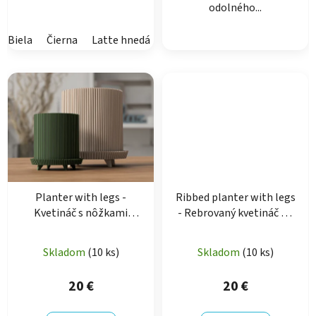
odolného...
Biela
Čierna
Latte hnedá
Púštna hnedá
Prachová biela
Planter with legs -
Ribbed planter with legs
Kvetináč s nôžkami
- Rebrovaný kvetináč na
(okrúhly)
nôžkach
Skladom
(10 ks)
Skladom
(10 ks)
20 €
20 €