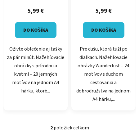
t
5,99 €
5,99 €
o
v
DO KOŠÍKA
DO KOŠÍKA
Oživte oblečenie aj tašky
Pre dušu, ktorá túži po
za pár minút. Nažehľovacie
diaľkach. Nažehľovacie
obrázky s prírodou a
obrázky Wanderlust – 24
kvetmi – 20 jemných
motívov s duchom
motívov na jednom A4
cestovania a
hárku, ktoré...
dobrodružstva na jednom
A4 hárku,...
2
položiek celkom
O
v