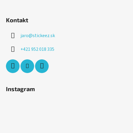
Kontakt
jaro
@
stickeez.sk
+421 952 018 335
Instagram