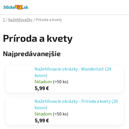
Prejsť
na
obsah
Domov
/
Nažehľovačky
/
Príroda a kvety
Príroda a kvety
Najpredávanejšie
Nažehľovacie obrázky - Wanderlust (24
kusov)
Skladom
(>50 ks)
5,99 €
Nažehľovacie obrázky - Príroda a kvety (20
kusov)
Skladom
(>50 ks)
5,99 €