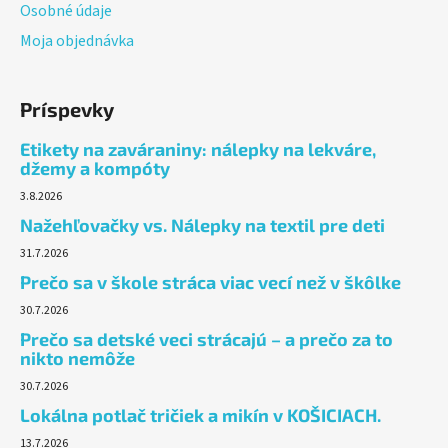
Osobné údaje
Moja objednávka
Príspevky
Etikety na zaváraniny: nálepky na lekváre,
džemy a kompóty
3.8.2026
Nažehľovačky vs. Nálepky na textil pre deti
31.7.2026
Prečo sa v škole stráca viac vecí než v škôlke
30.7.2026
Prečo sa detské veci strácajú – a prečo za to
nikto nemôže
30.7.2026
Lokálna potlač tričiek a mikín v KOŠICIACH.
13.7.2026