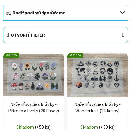
R
Radiť podľa:
Odporúčame
a
d
e
OTVORIŤ FILTER
n
i
V
e
NOVINKA
NOVINKA
ý
p
p
r
i
o
s
d
p
u
r
k
Nažehľovacie obrázky -
Nažehľovacie obrázky -
o
t
Príroda a kvety (20 kusov)
Wanderlust (24 kusov)
d
o
u
v
Skladom
(>50 ks)
Skladom
(>50 ks)
k