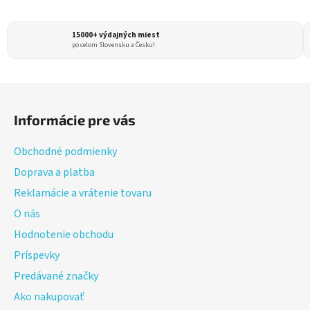
l
á
15000+ výdajných miest
d
po celom Slovensku a Česku!
a
c
i
Z
e
á
p
Informácie pre vás
p
r
ä
v
Obchodné podmienky
t
k
Doprava a platba
i
y
Reklamácie a vrátenie tovaru
v
e
ý
O nás
p
Hodnotenie obchodu
i
Príspevky
s
u
Predávané značky
Ako nakupovať