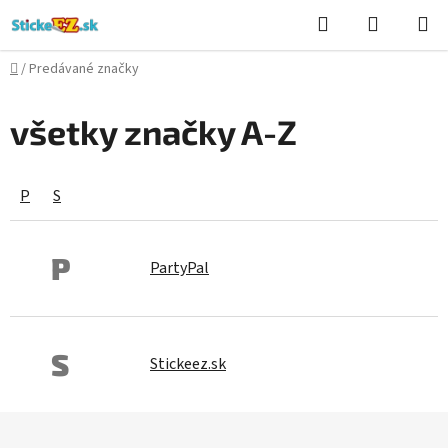
Prejsť
Hľadať
NÁKUP
na
KOŠÍK
obsah
Domov
/
Predávané značky
všetky značky A-Z
P
S
P
PartyPal
S
Stickeez.sk
Z