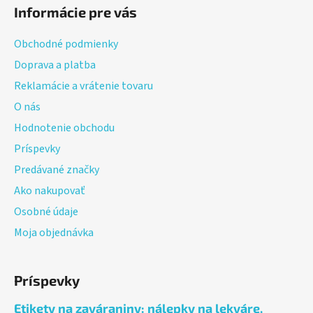
á
Informácie pre vás
p
ä
Obchodné podmienky
t
Doprava a platba
i
Reklamácie a vrátenie tovaru
e
O nás
Hodnotenie obchodu
Príspevky
Predávané značky
Ako nakupovať
Osobné údaje
Moja objednávka
Príspevky
Etikety na zaváraniny: nálepky na lekváre,