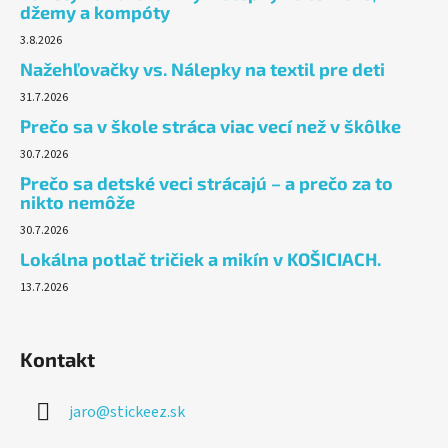
džemy a kompóty
3.8.2026
Nažehľovačky vs. Nálepky na textil pre deti
31.7.2026
Prečo sa v škole stráca viac vecí než v škôlke
30.7.2026
Prečo sa detské veci strácajú – a prečo za to
nikto nemôže
30.7.2026
Lokálna potlač tričiek a mikín v KOŠICIACH.
13.7.2026
Kontakt
jaro
@
stickeez.sk