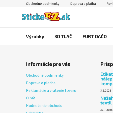
Prejsť
Obchodné podmienky
Doprava a platba
Rekl
na
obsah
Výrobky
3D TLAČ
FURT DAČO
Z
á
Informácie pre vás
Prís
p
ä
Etike
Obchodné podmienky
t
nálep
Doprava a platba
komp
i
Reklamácie a vrátenie tovaru
3.8.2026
e
Nažeh
O nás
textil
Hodnotenie obchodu
31.7.2026