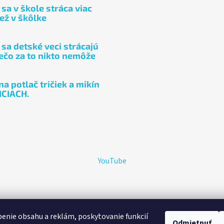
sa v škole stráca viac
ež v škôlke
 sa detské veci strácajú
rečo za to nikto nemôže
a potlač tričiek a mikín
ICIACH.
YouTube
né.
Upraviť nastavenie cookies
enie obsahu a reklám, poskytovanie funkcií
Odmietnuť