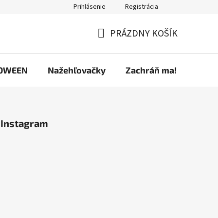
Prihlásenie
Registrácia
ríspevky
Predávané značky
Ako nakupovať
Osobné úd
PRÁZDNY KOŠÍK
NÁKUPNÝ
KOŠÍK
OWEEN
Nažehľovačky
Zachráň ma!
Instagram