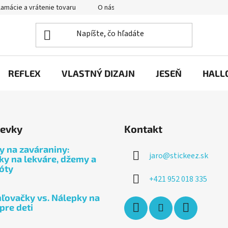
amácie a vrátenie tovaru
O nás
Hodnotenie obchodu
P
REFLEX
VLASTNÝ DIZAJN
JESEŇ
HALL
pevky
Kontakt
ty na zaváraniny:
jaro
@
stickeez.sk
ky na lekváre, džemy a
óty
+421 952 018 335
ľovačky vs. Nálepky na
 pre deti