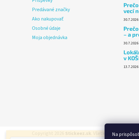
Príspevky
Prečo 
Predávané značky
vecí n
Ako nakupovať
30.7.2026
Osobné údaje
Prečo
– a p
Moja objednávka
30.7.2026
Lokáln
v KOŠ
13.7.2026
Copyright 2026
Stickeez.sk
. Všetky práva vyhrade
Na prispôsob