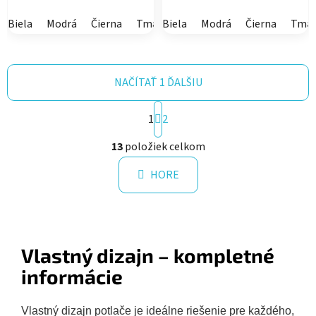
Biela
Modrá
Čierna
Tmavomodrá
Biela
Modrá
Červená
Čierna
Tma
NAČÍTAŤ 1 ĎALŠIU
S
1
2
t
r
O
13
položiek celkom
á
v
n
l
k
HORE
á
o
d
v
a
a
n
c
i
i
Vlastný dizajn – kompletné
e
e
informácie
p
r
v
Vlastný dizajn potlače je ideálne riešenie pre každého,