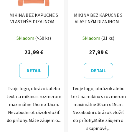
MIKINA BEZ KAPUCNE S
MIKINA BEZ KAPUCNE S
VLASTNÝM DIZAJNOM -
VLASTNÝM DIZAJNOM -
Malé logo
Veľké logo
Skladom
(>50 ks)
Skladom
(21 ks)
23,99 €
27,99 €
DETAIL
DETAIL
Tvoje logo, obrázok alebo
Tvoje logo, obrázok alebo
text na mikinu s rozmerom
text na mikinu s rozmerom
maximálne 15cm x 15cm.
maximálne 30cm x 15cm.
Nezabudni obrázok vložiť
Nezabudni obrázok vložiť
do prílohy. Máte záujem o...
do prílohy.Máte záujem o
skupinové,...