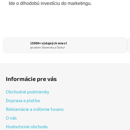
Ide o dlhodobú investíciu do marketingu.
15000+ výdajných miest
po celom Slovensku a Česku!
Z
á
Informácie pre vás
p
ä
Obchodné podmienky
t
Doprava a platba
i
Reklamácie a vrátenie tovaru
e
O nás
Hodnotenie obchodu