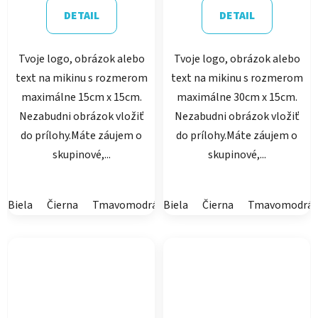
5,0
DETAIL
DETAIL
z
5
Tvoje logo, obrázok alebo
Tvoje logo, obrázok alebo
hviezdičiek.
text na mikinu s rozmerom
text na mikinu s rozmerom
maximálne 15cm x 15cm.
maximálne 30cm x 15cm.
Nezabudni obrázok vložiť
Nezabudni obrázok vložiť
do prílohy.Máte záujem o
do prílohy.Máte záujem o
skupinové,...
skupinové,...
Biela
Čierna
Tmavomodrá
Biela
Čierna
Tmavomodrá