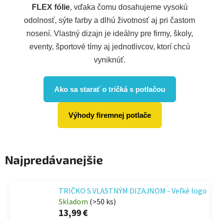
FLEX fólie
, vďaka čomu dosahujeme vysokú
odolnosť, sýte farby a dlhú životnosť aj pri častom
nosení. Vlastný dizajn je ideálny pre firmy, školy,
eventy, športové tímy aj jednotlivcov, ktorí chcú
vyniknúť.
Ako sa starať o tričká s potlačou
Výhody firemnej potlače
Najpredávanejšie
TRIČKO S VLASTNÝM DIZAJNOM - Veľké logo
Skladom
(>50 ks)
13,99 €