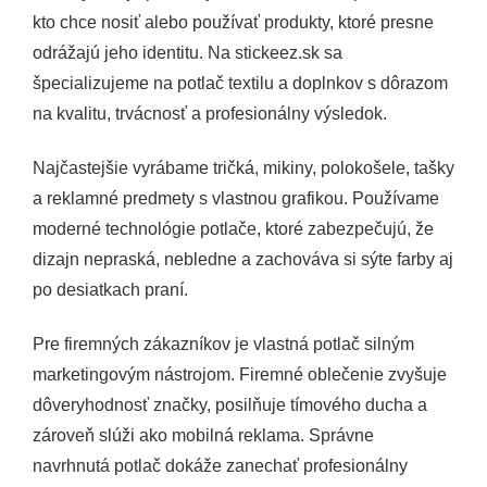
k
kto chce nosiť alebo používať produkty, ktoré presne
y
odrážajú jeho identitu. Na stickeez.sk sa
v
ý
špecializujeme na potlač textilu a doplnkov s dôrazom
p
na kvalitu, trvácnosť a profesionálny výsledok.
i
s
Najčastejšie vyrábame tričká, mikiny, polokošele, tašky
u
a reklamné predmety s vlastnou grafikou. Používame
moderné technológie potlače, ktoré zabezpečujú, že
dizajn nepraská, nebledne a zachováva si sýte farby aj
po desiatkach praní.
Pre firemných zákazníkov je vlastná potlač silným
marketingovým nástrojom. Firemné oblečenie zvyšuje
dôveryhodnosť značky, posilňuje tímového ducha a
zároveň slúži ako mobilná reklama. Správne
navrhnutá potlač dokáže zanechať profesionálny