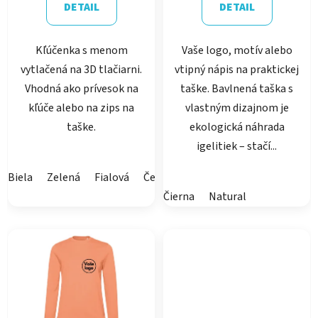
DETAIL
DETAIL
Kľúčenka s menom
Vaše logo, motív alebo
vytlačená na 3D tlačiarni.
vtipný nápis na praktickej
Vhodná ako prívesok na
taške. Bavlnená taška s
kľúče alebo na zips na
vlastným dizajnom je
taške.
ekologická náhrada
igelitiek – stačí...
Biela
Zelená
Fialová
Červená
Oranžová
Žltá
Ružo
Čierna
Natural