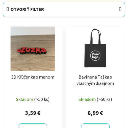
e
OTVORIŤ FILTER
n
i
V
e
ý
p
p
r
i
o
s
d
p
u
r
k
3D Kľúčenka s menom
Bavlnená Taška s
o
t
vlastným dizajnom
d
o
u
v
Skladom
(>50 ks)
Skladom
(>50 ks)
k
t
3,59 €
8,99 €
o
v