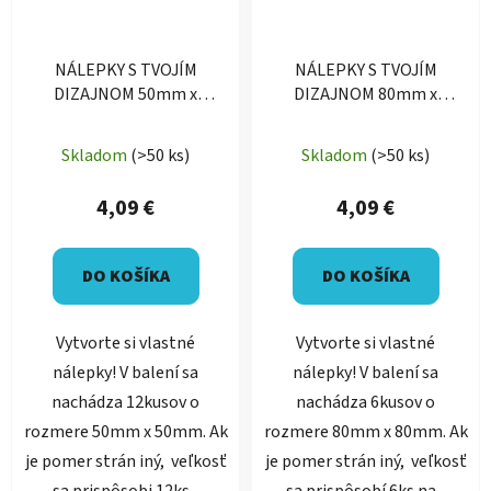
NÁLEPKY S TVOJÍM
NÁLEPKY S TVOJÍM
DIZAJNOM 50mm x
DIZAJNOM 80mm x
50mm (12ks)
80mm (6ks)
Priemerné
Skladom
(>50 ks)
Skladom
(>50 ks)
hodnotenie
produktu
4,09 €
4,09 €
je
5,0
DO KOŠÍKA
DO KOŠÍKA
z
5
Vytvorte si vlastné
Vytvorte si vlastné
hviezdičiek.
nálepky! V balení sa
nálepky! V balení sa
nachádza 12kusov o
nachádza 6kusov o
rozmere 50mm x 50mm. Ak
rozmere 80mm x 80mm. Ak
je pomer strán iný, veľkosť
je pomer strán iný, veľkosť