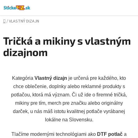
Prejsť
na
obsah
Domov
/
VLASTNÝ DIZAJN
Tričká a mikiny s vlastným
dizajnom
Kategória
Vlastný dizajn
je určená pre každého, kto
chce oblečenie, doplnky alebo reklamné produkty s
potlačou, ktorá má význam. Či už ide o firemné tričká,
mikiny pre tím, merch pre značku alebo originálny
darček, u nás máš istotu kvalitnej potlače vyrábanej
lokálne na Slovensku.
Tlačíme modernými technológiami ako
DTF potlač
a