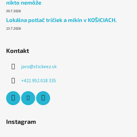
nikto nemôže
30.7.2026
Lokálna potlač tričiek a mikín v KOŠICIACH.
13.7.2026
Kontakt
jaro
@
stickeez.sk
+421 952 018 335
Instagram