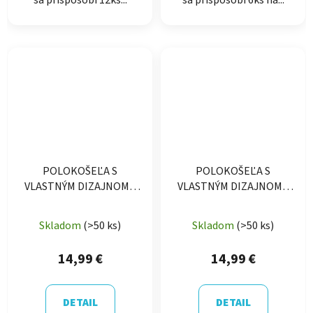
sa prispôsobi 12ks...
sa prispôsobí 6ks na...
POLOKOŠEĽA S
POLOKOŠEĽA S
VLASTNÝM DIZAJNOM -
VLASTNÝM DIZAJNOM -
Malé logo predná strana
Veľké logo zadná strana
Skladom
(>50 ks)
Skladom
(>50 ks)
14,99 €
14,99 €
DETAIL
DETAIL