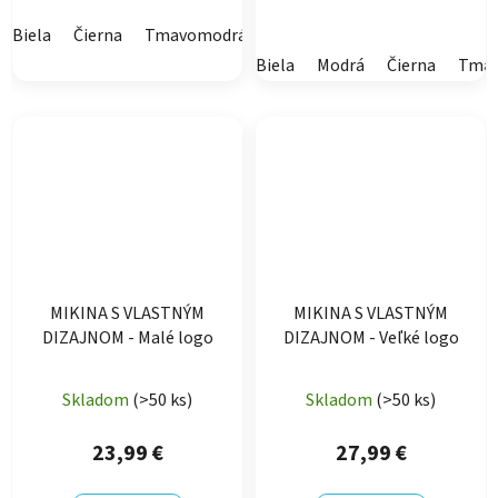
Biela
Čierna
Tmavomodrá
Oranžová
Biela
Modrá
Čierna
Tma
MIKINA S VLASTNÝM
MIKINA S VLASTNÝM
DIZAJNOM - Malé logo
DIZAJNOM - Veľké logo
Priemerné
Skladom
(>50 ks)
Skladom
(>50 ks)
hodnotenie
produktu
23,99 €
27,99 €
je