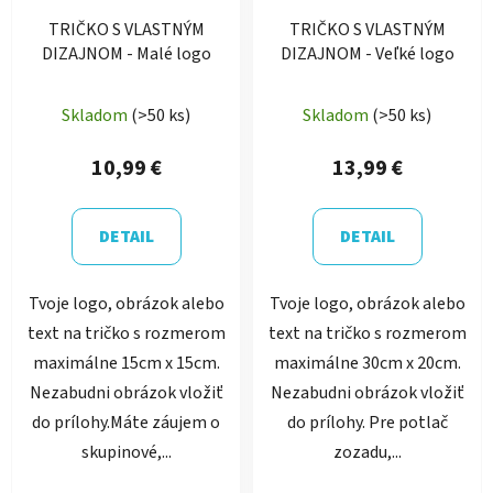
TRIČKO S VLASTNÝM
TRIČKO S VLASTNÝM
DIZAJNOM - Malé logo
DIZAJNOM - Veľké logo
Skladom
(>50 ks)
Skladom
(>50 ks)
10,99 €
13,99 €
DETAIL
DETAIL
Tvoje logo, obrázok alebo
Tvoje logo, obrázok alebo
text na tričko s rozmerom
text na tričko s rozmerom
maximálne 15cm x 15cm.
maximálne 30cm x 20cm.
Nezabudni obrázok vložiť
Nezabudni obrázok vložiť
do prílohy.Máte záujem o
do prílohy. Pre potlač
skupinové,...
zozadu,...