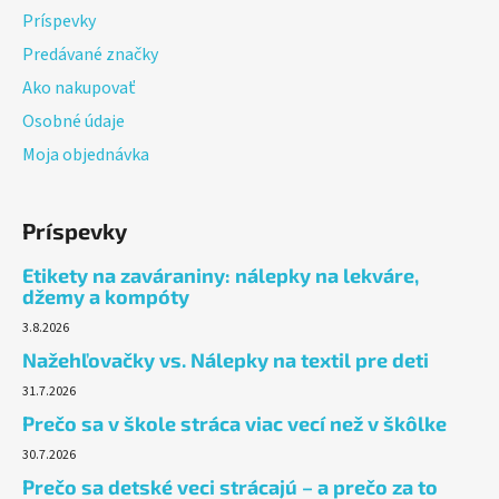
Príspevky
Predávané značky
Ako nakupovať
Osobné údaje
Moja objednávka
Príspevky
Etikety na zaváraniny: nálepky na lekváre,
džemy a kompóty
3.8.2026
Nažehľovačky vs. Nálepky na textil pre deti
31.7.2026
Prečo sa v škole stráca viac vecí než v škôlke
30.7.2026
Prečo sa detské veci strácajú – a prečo za to