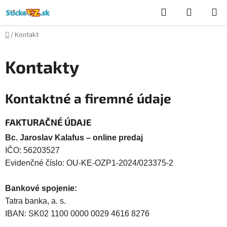
Prejsť
Hľadať
NÁKUP
na
KOŠÍK
obsah
Domov
/
Kontakt
Kontakty
Kontaktné a firemné údaje
FAKTURAČNÉ ÚDAJE
Bc. Jaroslav Kalafus – online predaj
IČO: 56203527
Evidenčné číslo: OU-KE-OZP1-2024/023375-2
Bankové spojenie:
Tatra banka, a. s.
IBAN: SK02 1100 0000 0029 4616 8276