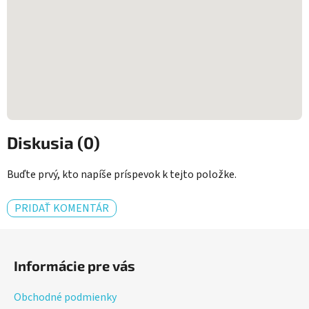
Diskusia (0)
Buďte prvý, kto napíše príspevok k tejto položke.
PRIDAŤ KOMENTÁR
Z
á
Informácie pre vás
p
ä
Obchodné podmienky
t