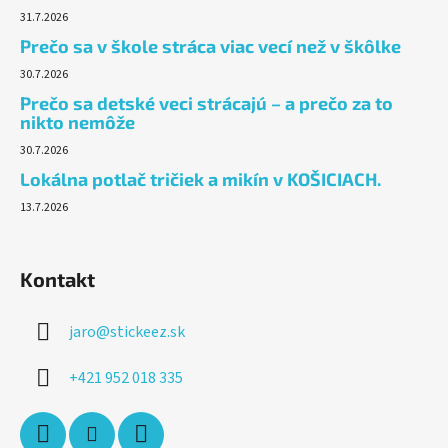
31.7.2026
Prečo sa v škole stráca viac vecí než v škôlke
30.7.2026
Prečo sa detské veci strácajú – a prečo za to
nikto nemôže
30.7.2026
Lokálna potlač tričiek a mikín v KOŠICIACH.
13.7.2026
Kontakt
jaro
@
stickeez.sk
+421 952 018 335