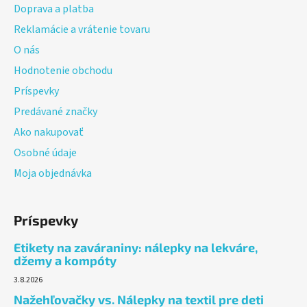
Doprava a platba
i
Reklamácie a vrátenie tovaru
e
O nás
Hodnotenie obchodu
Príspevky
Predávané značky
Ako nakupovať
Osobné údaje
Moja objednávka
Príspevky
Etikety na zaváraniny: nálepky na lekváre,
džemy a kompóty
3.8.2026
Nažehľovačky vs. Nálepky na textil pre deti