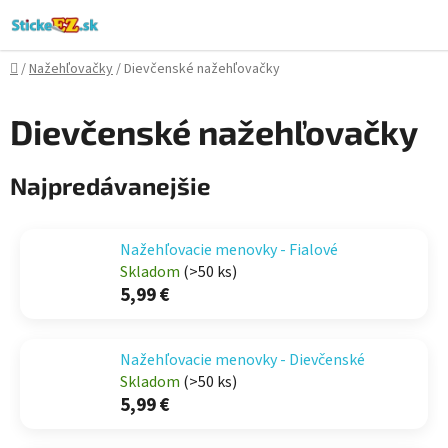
Prejsť
na
obsah
Domov
/
Nažehľovačky
/
Dievčenské nažehľovačky
Dievčenské nažehľovačky
Najpredávanejšie
Nažehľovacie menovky - Fialové
Skladom
(>50 ks)
5,99 €
Nažehľovacie menovky - Dievčenské
Skladom
(>50 ks)
5,99 €