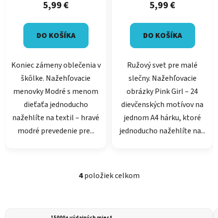
5,99 €
5,99 €
DO KOŠÍKA
DO KOŠÍKA
Koniec zámeny oblečenia v
Ružový svet pre malé
škôlke. Nažehľovacie
slečny. Nažehľovacie
menovky Modré s menom
obrázky Pink Girl – 24
dieťaťa jednoducho
dievčenských motívov na
nažehlíte na textil – hravé
jednom A4 hárku, ktoré
modré prevedenie pre...
jednoducho nažehlíte na...
4
položiek celkom
O
v
l
á
15000+ výdajných miest