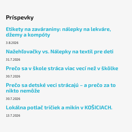
Príspevky
Etikety na zaváraniny: nálepky na lekváre,
džemy a kompóty
3.8.2026
Nažehľovačky vs. Nálepky na textil pre deti
31.7.2026
Prečo sa v škole stráca viac vecí než v škôlke
30.7.2026
Prečo sa detské veci strácajú – a prečo za to
nikto nemôže
30.7.2026
Lokálna potlač tričiek a mikín v KOŠICIACH.
13.7.2026