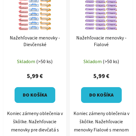
p
r
i
o
s
d
p
u
r
k
Nažehľovacie menovky -
Nažehľovacie menovky -
o
t
Dievčenské
Fialové
d
o
u
v
Skladom
(>50 ks)
Skladom
(>50 ks)
k
t
5,99 €
5,99 €
o
v
DO KOŠÍKA
DO KOŠÍKA
Koniec zámeny oblečenia v
Koniec zámeny oblečenia v
škôlke. Nažehľovacie
škôlke. Nažehľovacie
menovky pre dievčatá s
menovky Fialové s menom