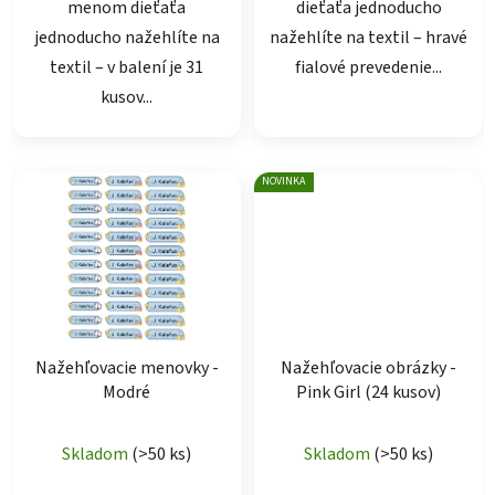
menom dieťaťa
dieťaťa jednoducho
jednoducho nažehlíte na
nažehlíte na textil – hravé
textil – v balení je 31
fialové prevedenie...
kusov...
NOVINKA
Nažehľovacie menovky -
Nažehľovacie obrázky -
Modré
Pink Girl (24 kusov)
Skladom
(>50 ks)
Skladom
(>50 ks)