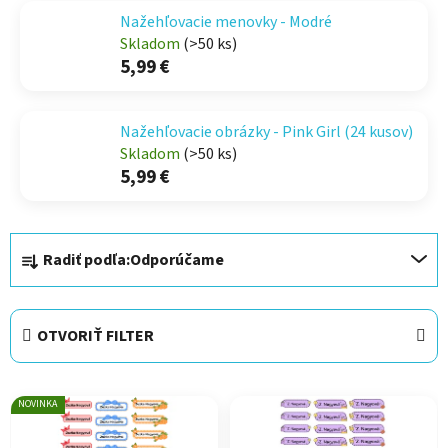
Nažehľovacie menovky - Modré
Skladom
(>50 ks)
5,99 €
Nažehľovacie obrázky - Pink Girl (24 kusov)
Skladom
(>50 ks)
5,99 €
R
Radiť podľa:
Odporúčame
a
d
e
OTVORIŤ FILTER
n
i
V
e
NOVINKA
ý
p