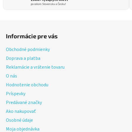
d
po celom Slovensku a Česku!
a
c
i
Z
e
á
p
Informácie pre vás
p
r
ä
v
Obchodné podmienky
t
k
Doprava a platba
i
y
Reklamácie a vrátenie tovaru
v
e
ý
O nás
p
Hodnotenie obchodu
i
Príspevky
s
u
Predávané značky
Ako nakupovať
Osobné údaje
Moja objednávka