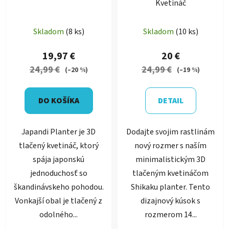
Kvetináč
Priemerné
Skladom
(8 ks)
Skladom
(10 ks)
hodnotenie
produktu
19,97 €
20 €
je
24,99 €
24,99 €
(–20 %)
(–19 %)
5,0
z
DO KOŠÍKA
DETAIL
5
hviezdičiek.
Japandi Planter je 3D
Dodajte svojim rastlinám
tlačený kvetináč, ktorý
nový rozmer s naším
spája japonskú
minimalistickým 3D
jednoduchosť so
tlačeným kvetináčom
škandinávskeho pohodou.
Shikaku planter. Tento
Vonkajší obal je tlačený z
dizajnový kúsok s
odolného...
rozmerom 14...