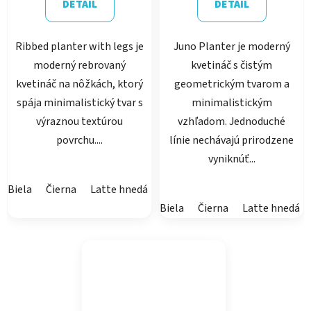
DETAIL
DETAIL
Ribbed planter with legs je
Juno Planter je moderný
moderný rebrovaný
kvetináč s čistým
kvetináč na nôžkách, ktorý
geometrickým tvarom a
spája minimalistický tvar s
minimalistickým
výraznou textúrou
vzhľadom. Jednoduché
povrchu....
línie nechávajú prirodzene
vyniknúť...
Biela
Čierna
Latte hnedá
Púštna hnedá
Prachová biela
Biela
Čierna
Latte hnedá