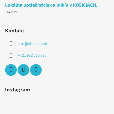
Lokálna potlač tričiek a mikín v KOŠICIACH.
13.7.2026
Kontakt
jaro
@
stickeez.sk
+421 952 018 335
Instagram