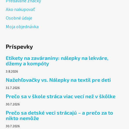
Predávané značky
Ako nakupovať
Osobné údaje
Moja objednávka
Príspevky
Etikety na zaváraniny: nálepky na lekváre,
džemy a kompóty
3.8.2026
Nažehľovačky vs. Nálepky na textil pre deti
31.7.2026
Prečo sa v škole stráca viac vecí než v škôlke
30.7.2026
Prečo sa detské veci strácajú – a prečo za to
nikto nemôže
30.7.2026