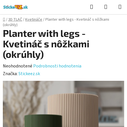
Prejsť
Hľadať
NÁKUP
na
KOŠÍK
obsah
Domov
/
3D TLAČ
/
Kvetináče
/
Planter with legs - Kvetináč s nôžkami
(okrúhly)
Planter with legs -
Kvetináč s nôžkami
(okrúhly)
Priemerné
Neohodnotené
Podrobnosti hodnotenia
hodnotenie
Značka:
Stickeez.sk
produktu
je
0,0
z
5
hviezdičiek.