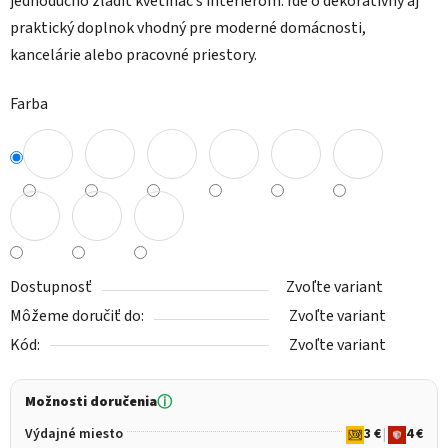
jednoducho zladiť kvetináč s interiérom. Ide o dekoratívny aj
praktický doplnok vhodný pre moderné domácnosti,
kancelárie alebo pracovné priestory.
Farba
Dostupnosť
Zvoľte variant
Môžeme doručiť do:
Zvoľte variant
Kód:
Zvoľte variant
Možnosti doručenia
ⓘ
Výdajné miesto
3 €
|
4 €