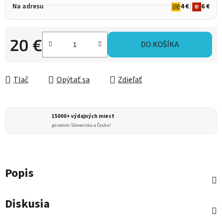
Na adresu
4 €
|
6 €
20 €
DO KOŠÍKA
Jednotková cena:
Tlač
Opýtať sa
Zdieľať
15000+ výdajných miest
po celom Slovensku a Česku!
Popis
Diskusia