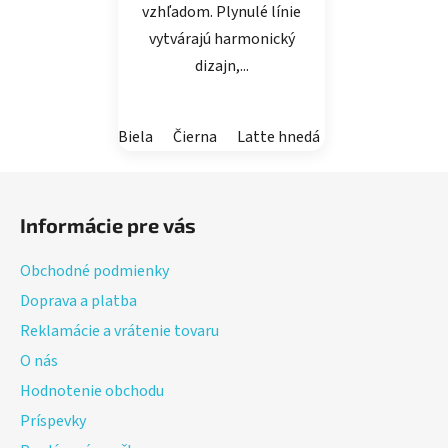
vzhľadom. Plynulé línie
vytvárajú harmonický
dizajn,...
Biela
Čierna
Latte hnedá
Púštna hnedá
Z
á
Informácie pre vás
p
ä
Obchodné podmienky
t
Doprava a platba
i
Reklamácie a vrátenie tovaru
e
O nás
Hodnotenie obchodu
Príspevky