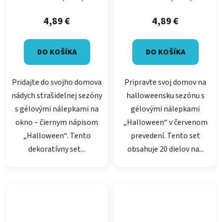
4,89 €
4,89 €
DO KOŠÍKA
DO KOŠÍKA
Pridajte do svojho domova
Pripravte svoj domov na
nádych strašidelnej sezóny
halloweensku sezónu s
s gélovými nálepkami na
gélovými nálepkami
okno – čiernym nápisom
„Halloween“ v červenom
„Halloween“. Tento
prevedení. Tento set
dekoratívny set...
obsahuje 20 dielov na...