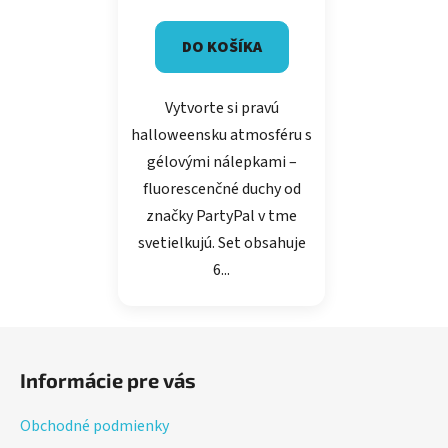
DO KOŠÍKA
Vytvorte si pravú
halloweensku atmosféru s
gélovými nálepkami –
fluorescenčné duchy od
značky PartyPal v tme
svetielkujú. Set obsahuje
6...
Z
á
Informácie pre vás
p
ä
Obchodné podmienky
t