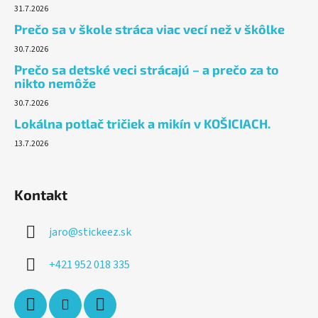
31.7.2026
Prečo sa v škole stráca viac vecí než v škôlke
30.7.2026
Prečo sa detské veci strácajú – a prečo za to
nikto nemôže
30.7.2026
Lokálna potlač tričiek a mikín v KOŠICIACH.
13.7.2026
Kontakt
jaro
@
stickeez.sk
+421 952 018 335