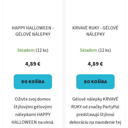
HAPPY HALLOWEEN -
KRVAVÉ RUKY - GÉLOVÉ
GÉLOVÉ NÁLEPKY
NÁLEPKY
Priemerné
Skladom
(12 ks)
Skladom
(12 ks)
hodnotenie
produktu
4,89 €
4,89 €
je
5,0
DO KOŠÍKA
DO KOŠÍKA
z
5
Oživte svoj domov
Gélové nálepky KRVAVÉ
hviezdičiek.
štýlovými gélovými
RUKY od značky PartyPal
nálepkami HAPPY
predstavujú štýlovú
HALLOWEEN na okná.
dekoráciu na navodenie tej