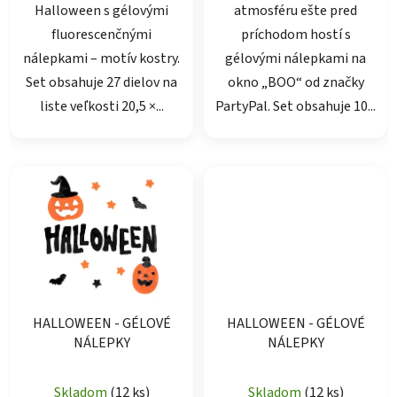
Halloween s gélovými
atmosféru ešte pred
fluorescenčnými
príchodom hostí s
nálepkami – motív kostry.
gélovými nálepkami na
Set obsahuje 27 dielov na
okno „BOO“ od značky
liste veľkosti 20,5 ×...
PartyPal. Set obsahuje 10...
HALLOWEEN - GÉLOVÉ
HALLOWEEN - GÉLOVÉ
NÁLEPKY
NÁLEPKY
Skladom
(12 ks)
Skladom
(12 ks)