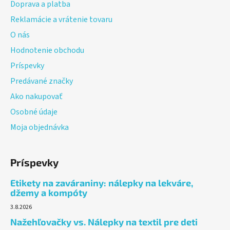
Doprava a platba
i
Reklamácie a vrátenie tovaru
e
O nás
Hodnotenie obchodu
Príspevky
Predávané značky
Ako nakupovať
Osobné údaje
Moja objednávka
Príspevky
Etikety na zaváraniny: nálepky na lekváre,
džemy a kompóty
3.8.2026
Nažehľovačky vs. Nálepky na textil pre deti