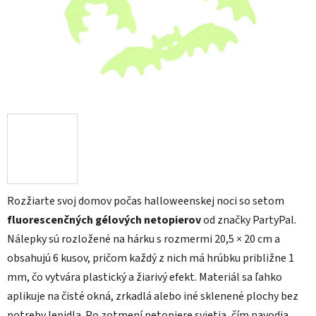
Rozžiarte svoj domov počas halloweenskej noci so setom
fluorescenčných gélových netopierov
od značky PartyPal.
Nálepky sú rozložené na hárku s rozmermi 20,5 × 20 cm a
obsahujú 6 kusov, pričom každý z nich má hrúbku približne 1
mm, čo vytvára plastický a žiarivý efekt. Materiál sa ľahko
aplikuje na čisté okná, zrkadlá alebo iné sklenené plochy bez
potreby lepidla. Po zotmení netopiere svietia, čím navodia