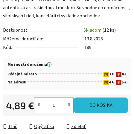
autentickú a strašidelnú atmosféru. Sú vhodné do domácností,
školských tried, kancelárií či výkladov obchodov.
Dostupnosť
Skladom
(12 ks)
Môžeme doručiť do:
13.8.2026
Kód:
189
Možnosti doručenia
ⓘ
Výdajné miesto
3 €
|
4 €
Na adresu
4 €
|
6 €
4,89 €
DO KOŠÍKA
Jednotková cena:
Tlač
Opýtať sa
Zdieľať