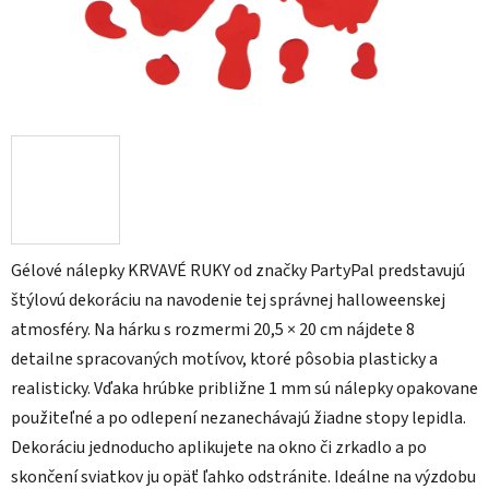
Gélové nálepky KRVAVÉ RUKY od značky PartyPal predstavujú
štýlovú dekoráciu na navodenie tej správnej halloweenskej
atmosféry. Na hárku s rozmermi 20,5 × 20 cm nájdete 8
detailne spracovaných motívov, ktoré pôsobia plasticky a
realisticky. Vďaka hrúbke približne 1 mm sú nálepky opakovane
použiteľné a po odlepení nezanechávajú žiadne stopy lepidla.
Dekoráciu jednoducho aplikujete na okno či zrkadlo a po
skončení sviatkov ju opäť ľahko odstránite. Ideálne na výzdobu