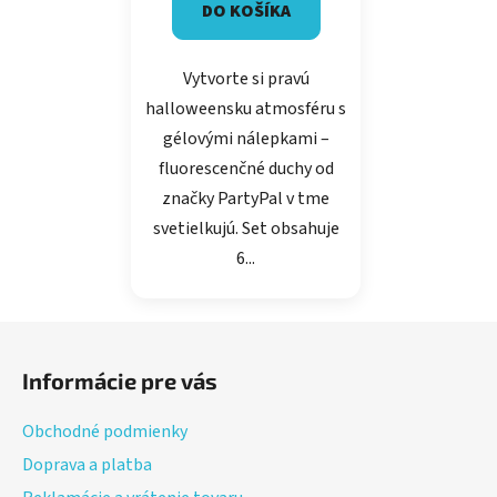
DO KOŠÍKA
Vytvorte si pravú
halloweensku atmosféru s
gélovými nálepkami –
fluorescenčné duchy od
značky PartyPal v tme
svetielkujú. Set obsahuje
6...
Z
á
Informácie pre vás
p
ä
Obchodné podmienky
t
Doprava a platba
i