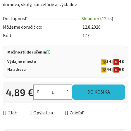
domova, školy, kancelárie aj výkladov.
Dostupnosť
Skladom
(12 ks)
Môžeme doručiť do:
12.8.2026
Kód:
177
Možnosti doručenia
ⓘ
Výdajné miesto
3 €
|
4 €
Na adresu
4 €
|
6 €
4,89 €
DO KOŠÍKA
Jednotková cena:
Tlač
Opýtať sa
Zdieľať