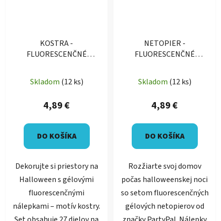
KOSTRA -
NETOPIER -
FLUORESCENČNÉ
FLUORESCENČNÉ
GÉLOVÉ NÁLEPKY
GÉLOVÉ NÁLEPKY
Skladom
(12 ks)
Skladom
(12 ks)
4,89 €
4,89 €
DO KOŠÍKA
DO KOŠÍKA
Dekorujte si priestory na
Rozžiarte svoj domov
Halloween s gélovými
počas halloweenskej noci
fluorescenčnými
so setom fluorescenčných
nálepkami – motív kostry.
gélových netopierov od
Set obsahuje 27 dielov na
značky PartyPal. Nálepky