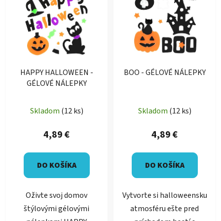
HAPPY HALLOWEEN -
BOO - GÉLOVÉ NÁLEPKY
GÉLOVÉ NÁLEPKY
Priemerné
Skladom
(12 ks)
Skladom
(12 ks)
hodnotenie
produktu
4,89 €
4,89 €
je
5,0
DO KOŠÍKA
DO KOŠÍKA
z
5
Oživte svoj domov
Vytvorte si halloweensku
hviezdičiek.
štýlovými gélovými
atmosféru ešte pred