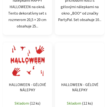
nálepkami HAPPY
príchodom hostí s
HALLOWEEN na okná.
gélovými nálepkami na
Tento dekoratívny set s
okno „BOO“ od značky
rozmerom 20,5 × 20 cm
PartyPal. Set obsahuje 10...
obsahuje 25...
HALLOWEEN - GÉLOVÉ
HALLOWEEN - GÉLOVÉ
NÁLEPKY
NÁLEPKY
Skladom
(12 ks)
Skladom
(12 ks)