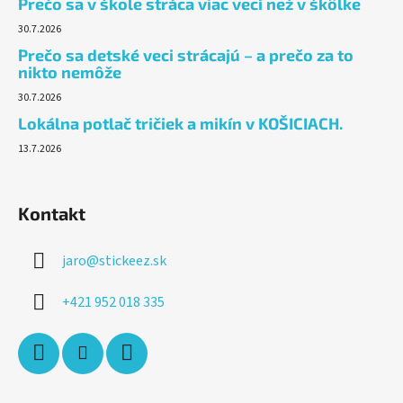
Prečo sa v škole stráca viac vecí než v škôlke
30.7.2026
Prečo sa detské veci strácajú – a prečo za to
nikto nemôže
30.7.2026
Lokálna potlač tričiek a mikín v KOŠICIACH.
13.7.2026
Kontakt
jaro
@
stickeez.sk
+421 952 018 335