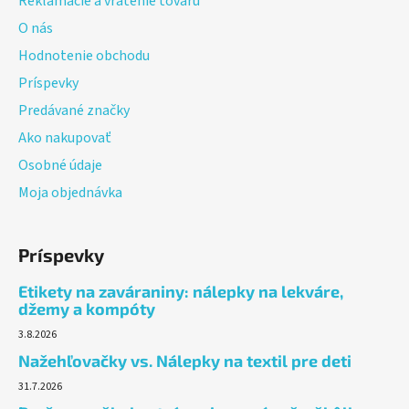
Reklamácie a vrátenie tovaru
e
O nás
Hodnotenie obchodu
Príspevky
Predávané značky
Ako nakupovať
Osobné údaje
Moja objednávka
Príspevky
Etikety na zaváraniny: nálepky na lekváre,
džemy a kompóty
3.8.2026
Nažehľovačky vs. Nálepky na textil pre deti
31.7.2026