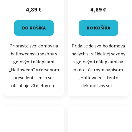
4,89 €
4,89 €
DO KOŠÍKA
DO KOŠÍKA
Pripravte svoj domov na
Pridajte do svojho domova
halloweensku sezónu s
nádych strašidelnej sezóny
gélovými nálepkami
s gélovými nálepkami na
„Halloween“ v červenom
okno – čiernym nápisom
prevedení. Tento set
„Halloween“. Tento
obsahuje 20 dielov na...
dekoratívny set...