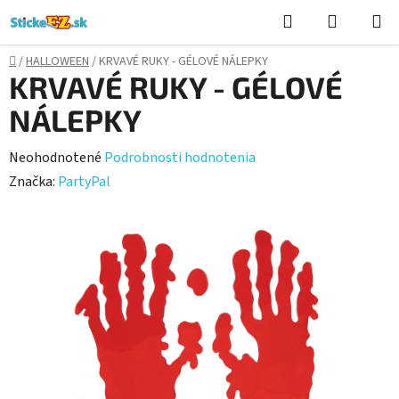
Prejsť
Hľadať
NÁKUP
na
KOŠÍK
obsah
Domov
/
HALLOWEEN
/
KRVAVÉ RUKY - GÉLOVÉ NÁLEPKY
KRVAVÉ RUKY - GÉLOVÉ
NÁLEPKY
Priemerné
Neohodnotené
Podrobnosti hodnotenia
hodnotenie
Značka:
PartyPal
produktu
je
0,0
z
5
hviezdičiek.