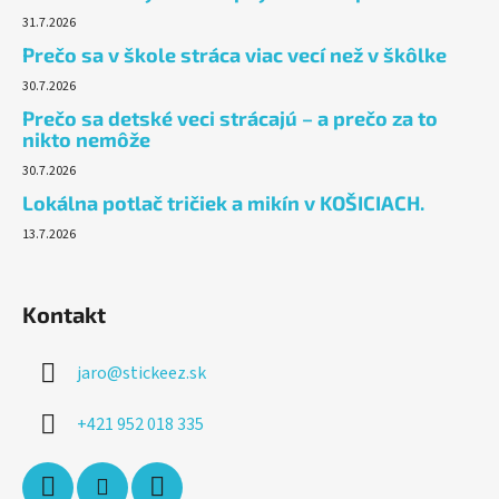
31.7.2026
Prečo sa v škole stráca viac vecí než v škôlke
30.7.2026
Prečo sa detské veci strácajú – a prečo za to
nikto nemôže
30.7.2026
Lokálna potlač tričiek a mikín v KOŠICIACH.
13.7.2026
Kontakt
jaro
@
stickeez.sk
+421 952 018 335