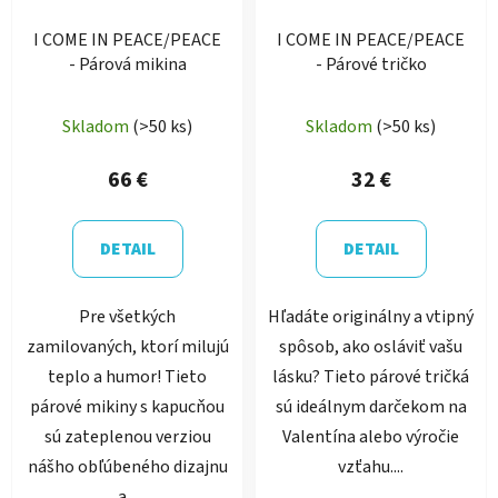
I COME IN PEACE/PEACE
I COME IN PEACE/PEACE
- Párová mikina
- Párové tričko
Skladom
(>50 ks)
Skladom
(>50 ks)
66 €
32 €
DETAIL
DETAIL
Pre všetkých
Hľadáte originálny a vtipný
zamilovaných, ktorí milujú
spôsob, ako osláviť vašu
teplo a humor! Tieto
lásku? Tieto párové tričká
párové mikiny s kapucňou
sú ideálnym darčekom na
sú zateplenou verziou
Valentína alebo výročie
nášho obľúbeného dizajnu
vzťahu....
a...