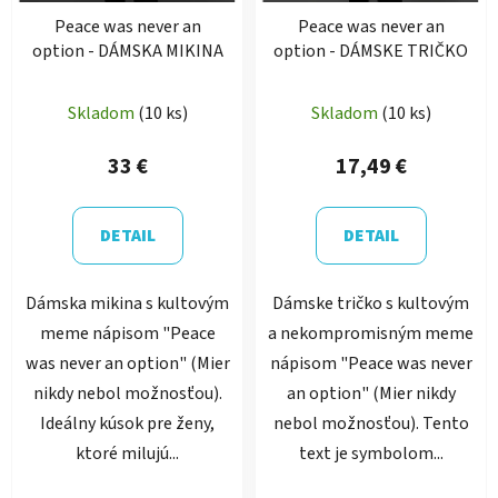
Peace was never an
Peace was never an
option - DÁMSKA MIKINA
option - DÁMSKE TRIČKO
Skladom
(10 ks)
Skladom
(10 ks)
33 €
17,49 €
DETAIL
DETAIL
Dámska mikina s kultovým
Dámske tričko s kultovým
meme nápisom "Peace
a nekompromisným meme
was never an option" (Mier
nápisom "Peace was never
nikdy nebol možnosťou).
an option" (Mier nikdy
Ideálny kúsok pre ženy,
nebol možnosťou). Tento
ktoré milujú...
text je symbolom...