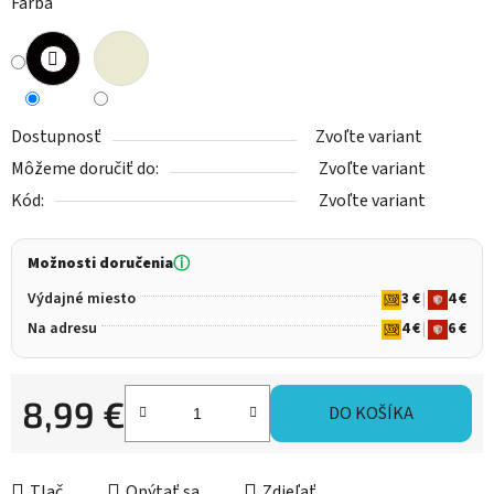
Farba
Dostupnosť
Zvoľte variant
Môžeme doručiť do:
Zvoľte variant
Kód:
Zvoľte variant
Možnosti doručenia
ⓘ
Výdajné miesto
3 €
|
4 €
Na adresu
4 €
|
6 €
8,99 €
DO KOŠÍKA
Jednotková cena:
Tlač
Opýtať sa
Zdieľať