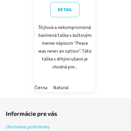
DETAIL
Štýlová a nekompromisná
bavlnená taška s kultovým
meme nápisom "Peace
was never an option". Táto
taška s dlhými ušami je
vhodná pre...
Čierna
Natural
Z
á
Informácie pre vás
p
ä
Obchodné podmienky