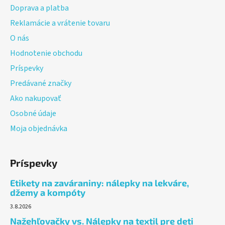
t
Doprava a platba
i
Reklamácie a vrátenie tovaru
e
O nás
Hodnotenie obchodu
Príspevky
Predávané značky
Ako nakupovať
Osobné údaje
Moja objednávka
Príspevky
Etikety na zaváraniny: nálepky na lekváre,
džemy a kompóty
3.8.2026
Nažehľovačky vs. Nálepky na textil pre deti