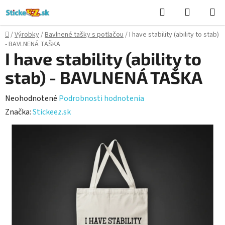
Prejsť
Hľadať
NÁKUP
na
KOŠÍK
obsah
Domov
/
Výrobky
/
Bavlnené tašky s potlačou
/
I have stability (ability to stab)
- BAVLNENÁ TAŠKA
I have stability (ability to
stab) - BAVLNENÁ TAŠKA
Priemerné
Neohodnotené
Podrobnosti hodnotenia
hodnotenie
Značka:
Stickeez.sk
produktu
je
0,0
z
5
hviezdičiek.