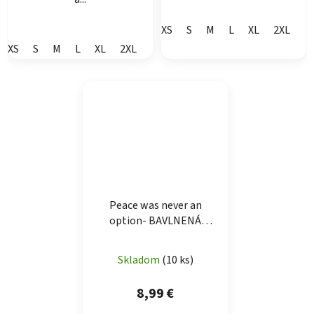
XS
S
M
L
XL
2XL
XS
S
M
L
XL
2XL
Peace was never an
option- BAVLNENÁ
TAŠKA
Skladom
(10 ks)
8,99 €