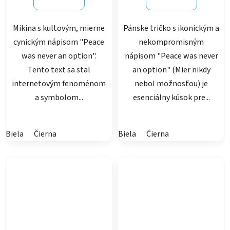
Mikina s kultovým, mierne
Pánske tričko s ikonickým a
cynickým nápisom "Peace
nekompromisným
was never an option".
nápisom "Peace was never
Tento text sa stal
an option" (Mier nikdy
internetovým fenoménom
nebol možnosťou) je
a symbolom...
esenciálny kúsok pre...
Biela
Čierna
Biela
Čierna