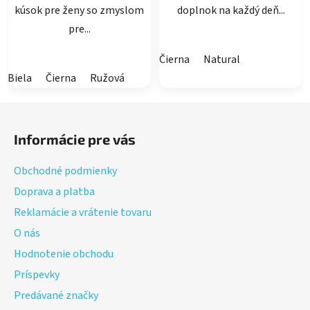
kúsok pre ženy so zmyslom
doplnok na každý deň...
pre...
Čierna
Natural
Biela
Čierna
Ružová
Z
á
Informácie pre vás
p
ä
Obchodné podmienky
t
Doprava a platba
i
Reklamácie a vrátenie tovaru
e
O nás
Hodnotenie obchodu
Príspevky
Predávané značky