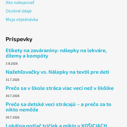
Ako nakupovať
Osobné údaje
Moja objednávka
Príspevky
Etikety na zaváraniny: nálepky na lekváre,
džemy a kompóty
3.8.2026
Nažehľovačky vs. Nálepky na textil pre deti
31.7.2026
Prečo sa v škole stráca viac vecí než v škôlke
30.7.2026
Prečo sa detské veci strácajú – a prečo za to
nikto nemôže
30.7.2026
Lokálna potlač tričiek a mikín v KOŠICIACH.