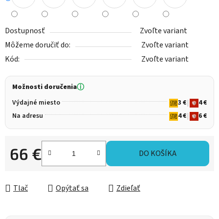
Dostupnosť
Zvoľte variant
Môžeme doručiť do:
Zvoľte variant
Kód:
Zvoľte variant
Možnosti doručenia
ⓘ
Výdajné miesto
3 €
|
4 €
Na adresu
4 €
|
6 €
66 €
DO KOŠÍKA
Jednotková cena:
Tlač
Opýtať sa
Zdieľať