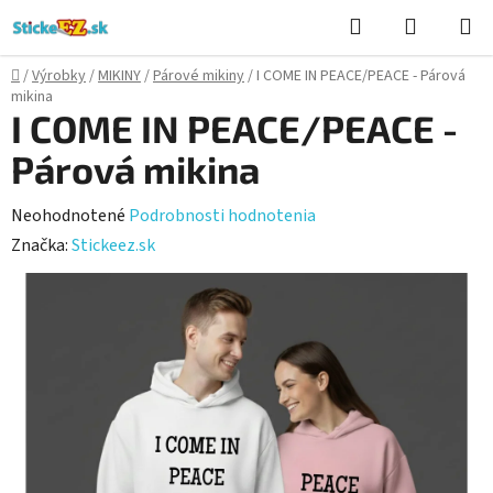
Prejsť
Hľadať
NÁKUP
na
KOŠÍK
obsah
Domov
/
Výrobky
/
MIKINY
/
Párové mikiny
/
I COME IN PEACE/PEACE - Párová
mikina
I COME IN PEACE/PEACE -
Párová mikina
Priemerné
Neohodnotené
Podrobnosti hodnotenia
hodnotenie
Značka:
Stickeez.sk
produktu
je
0,0
z
5
hviezdičiek.