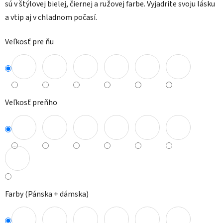
sú v štýlovej bielej, čiernej a ružovej farbe. Vyjadrite svoju lásku
a vtip aj v chladnom počasí.
Veľkosť pre ňu
Veľkosť preňho
Farby (Pánska + dámska)