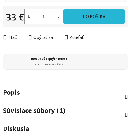
33 €
DO KOŠÍKA
Jednotková cena:
Tlač
Opýtať sa
Zdieľať
15000+ výdajných miest
po celom Slovensku a Česku!
Popis
Súvisiace súbory (1)
Diskusia