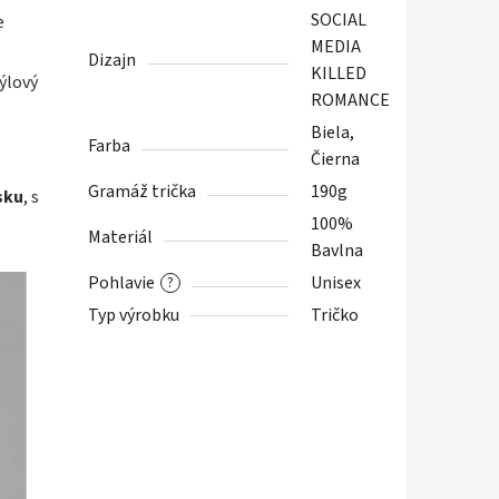
SOCIAL
e
MEDIA
Dizajn
KILLED
ýlový
ROMANCE
Biela,
Farba
Čierna
Gramáž trička
190g
sku
, s
100%
Materiál
Bavlna
Pohlavie
Unisex
?
Typ výrobku
Tričko