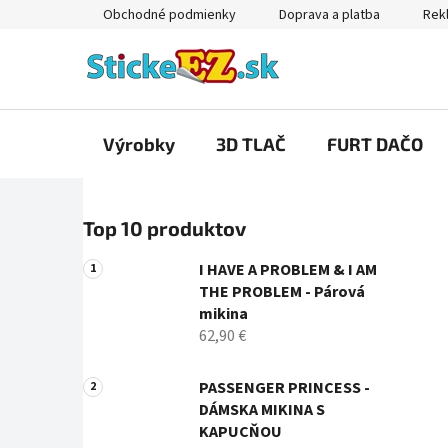
Prejsť
Obchodné podmienky
Doprava a platba
Rekl
na
obsah
Výrobky
3D TLAČ
FURT DAČO
B
Top 10 produktov
o
č
I HAVE A PROBLEM & I AM
n
THE PROBLEM - Párová
ý
mikina
p
62,90 €
a
n
PASSENGER PRINCESS -
DÁMSKA MIKINA S
e
KAPUCŇOU
l