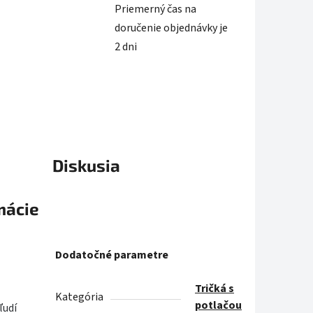
Priemerný čas na
doručenie objednávky je
2 dni
Diskusia
mácie
Dodatočné parametre
Tričká s
Kategória
potlačou
ľudí