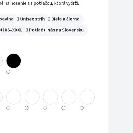
é na nosenie a s potlačou, ktorá vydrží.
iek.
bavlna
Unisex strih
Biela a čierna
ti XS–XXXL
Potlač u nás na Slovensku