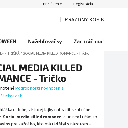
Prihlásenie
Registrácia
ríspevky
Predávané značky
Ako nakupovať
Osobné úd
PRÁZDNY KOŠÍK
NÁKUPNÝ
KOŠÍK
OWEEN
Nažehľovačky
Zachráň ma!
ky
/
TRIČKÁ
/
SOCIAL MEDIA KILLED ROMANCE - Tričko
IAL MEDIA KILLED
ANCE - Tričko
rné
notené
Podrobnosti hodnotenia
enie
:
Stickeez.sk
tu
láška o dobe, v ktorej lajky nahradili skutočné
e.
Social media killed romance
je unisex tričko zo
avlny pre každého, kto má rád štýl s názorom –