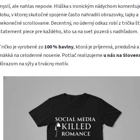
myslí, ale nahlas nepovie. Hláška s ironickým nádychom komentuj
dobu, v ktorej skutočné spojenie často nahradili obrazovky, lajky a
nekonečné scrollovanie. Decentný, no úderný odkaz robí z trička št
statement piece pre každého, kto sa na svet pozerá s nadhľadom.
Tričko je vyrobené zo
100 % bavlny
, ktorá je príjemná, priedušná a
mäkká na celodenné nosenie. Potlač realizujeme
u nás na Sloven
dôrazom na sýty a trvácny motív.