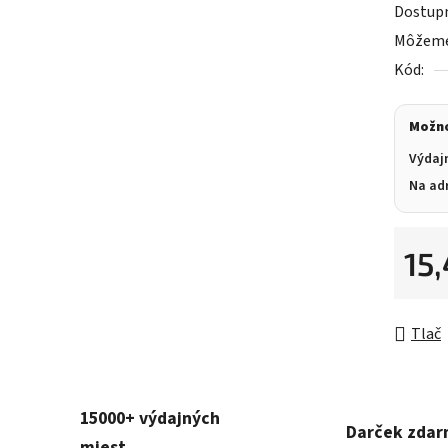
Dostup
Môžeme 
Kód:
Možno
Výdaj
Na ad
15
Jednot
Tlač
15000+ výdajných
Darček zda
miest