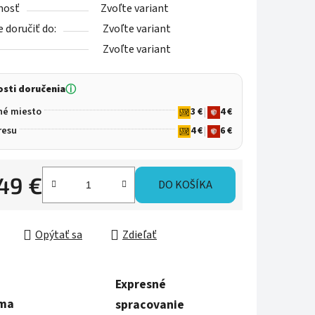
nosť
Zvoľte variant
doručiť do:
Zvoľte variant
Zvoľte variant
sti doručenia
ⓘ
né miesto
3 €
|
4 €
resu
4 €
|
6 €
,49 €
DO KOŠÍKA
ková cena:
Opýtať sa
Zdieľať
Expresné
rma
spracovanie