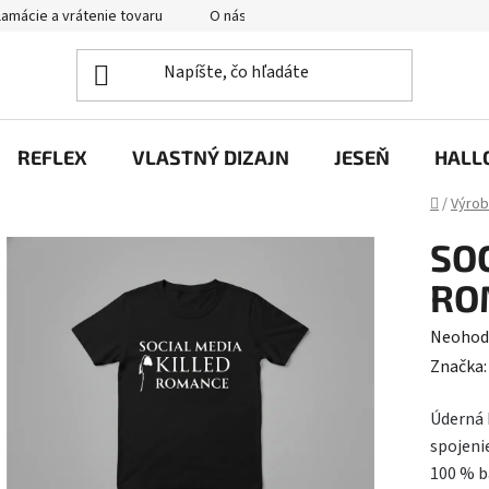
amácie a vrátenie tovaru
O nás
Hodnotenie obchodu
P
REFLEX
VLASTNÝ DIZAJN
JESEŇ
HALL
Domov
/
Výrob
SOC
ROM
Prieme
Neohod
hodnot
Značka
produk
Úderná h
je
spojeni
0,0
100 % b
z