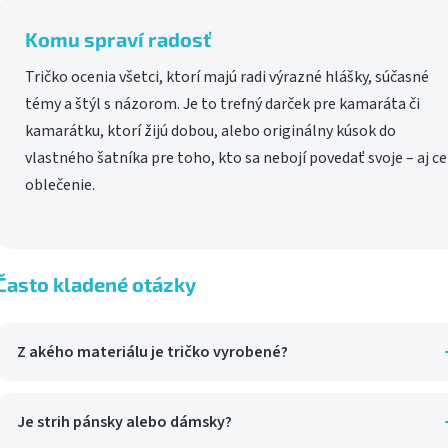
Komu spraví radosť
Tričko ocenia všetci, ktorí majú radi výrazné hlášky, súčasné
témy a štýl s názorom. Je to trefný darček pre kamaráta či
kamarátku, ktorí žijú dobou, alebo originálny kúsok do
vlastného šatníka pre toho, kto sa nebojí povedať svoje – aj c
oblečenie.
Často kladené otázky
Z akého materiálu je tričko vyrobené?
Tričko je vyrobené zo 100 % bavlny – priedušnej, mäkkej a
príjemnej na celodenné nosenie.
Je strih pánsky alebo dámsky?