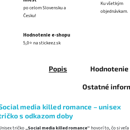
Ku všetkým
po celom Slovensku a
objednávkam.
Česku!
Hodnotenie e-shopu
5,0⭐ na stickeez.sk
Popis
Hodnotenie
Ostatné infor
Social media killed romance – unisex
tričko s odkazom doby
Unisex tričko
„Social media killed romance“
hovorí to, čo si veľa 