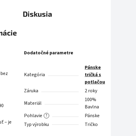
Diskusia
mácie
Dodatočné parametre
Pánske
 bez
Kategória
tričká s
potlačou
Záruka
2 roky
100%
Materiál
90
Bavlna
Pohlavie
Pánske
?
ť – je
Typ výrobku
Tričko