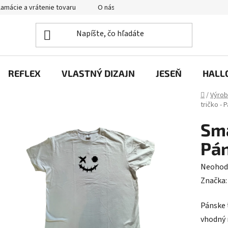
amácie a vrátenie tovaru
O nás
Hodnotenie obchodu
P
REFLEX
VLASTNÝ DIZAJN
JESEŇ
HALL
Domov
/
Výrob
tričko - 
Sma
Pá
Prieme
Neohod
hodnot
Značka
produk
Pánske 
je
vhodný 
0,0