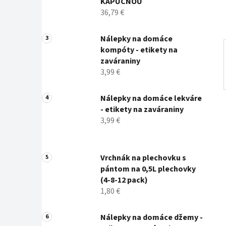
KAPUCŇOU
l
36,79 €
Nálepky na domáce
kompóty - etikety na
zaváraniny
3,99 €
Nálepky na domáce lekváre
- etikety na zaváraniny
3,99 €
Vrchnák na plechovku s
pántom na 0,5L plechovky
(4-8-12 pack)
1,80 €
Nálepky na domáce džemy -