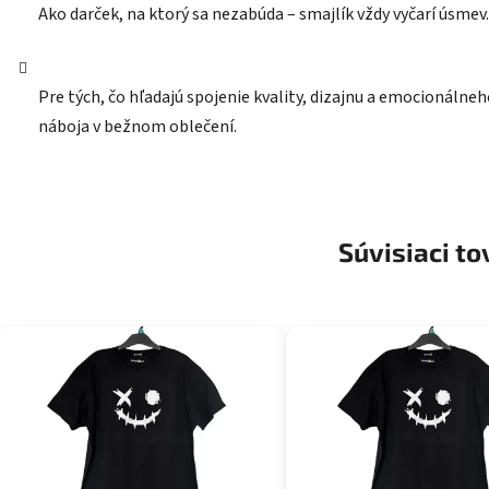
Ako darček, na ktorý sa nezabúda – smajlík vždy vyčarí úsmev.
Pre tých, čo hľadajú spojenie kvality, dizajnu a emocionálne
náboja v bežnom oblečení.
Súvisiaci to