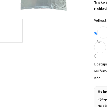
Tričko
j
z
Pohlav
5
hviezdič
Veľkosť
Dostup
Môžeme 
Kód:
Možno
Výdaj
Na ad