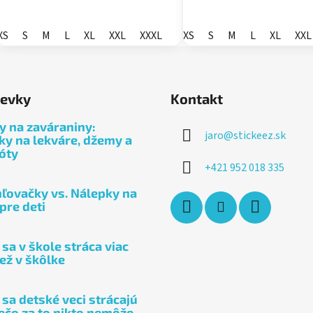
XS
S
M
L
XL
XXL
XXXL
XS
S
M
L
XL
XXL
pevky
Kontakt
ty na zaváraniny:
jaro
@
stickeez.sk
ky na lekváre, džemy a
óty
+421 952 018 335
ľovačky vs. Nálepky na
 pre deti
sa v škole stráca viac
ež v škôlke
 sa detské veci strácajú
rečo za to nikto nemôže