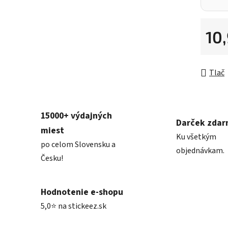
10
Jednot
Tlač
15000+ výdajných
Darček zda
miest
Ku všetkým
po celom Slovensku a
objednávkam.
Česku!
Hodnotenie e-shopu
5,0⭐ na stickeez.sk