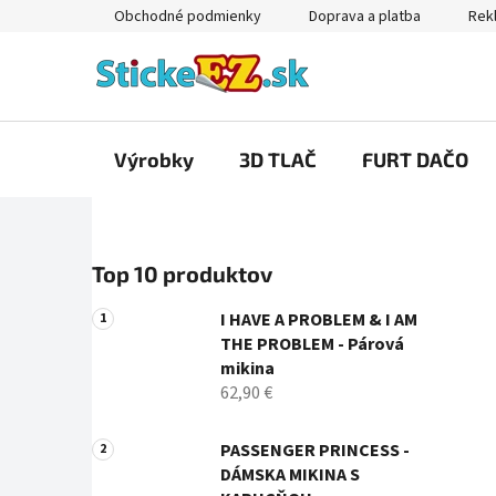
Prejsť
Obchodné podmienky
Doprava a platba
Rekl
na
obsah
Výrobky
3D TLAČ
FURT DAČO
B
Top 10 produktov
o
č
I HAVE A PROBLEM & I AM
n
THE PROBLEM - Párová
ý
mikina
p
62,90 €
a
n
PASSENGER PRINCESS -
DÁMSKA MIKINA S
e