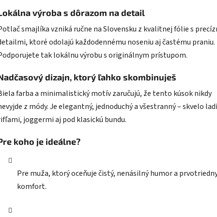
Lokálna výroba s dôrazom na detail
Potlač smajlíka vzniká ručne na Slovensku z kvalitnej fólie s precí
detailmi, ktoré odolajú každodennému noseniu aj častému praniu.
Podporujete tak lokálnu výrobu s originálnym prístupom.
Nadčasový dizajn, ktorý ľahko skombinuješ
Biela farba a minimalistický motív zaručujú, že tento kúsok nikdy
nevyjde z módy. Je elegantný, jednoduchý a všestranný – skvelo ladí
rifľami, joggermi aj pod klasickú bundu.
Pre koho je ideálne?
Pre muža, ktorý oceňuje čistý, nenásilný humor a prvotriedn
komfort.