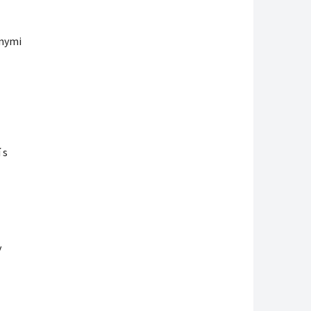
znymi
 s
y