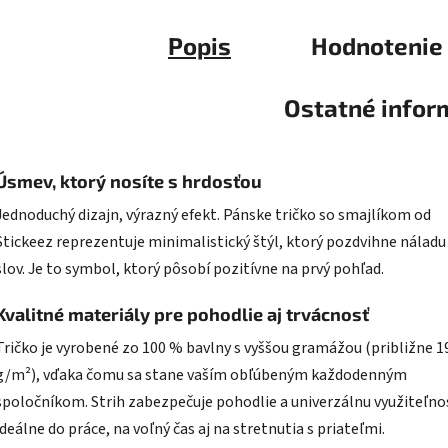
Popis
Hodnotenie
Ostatné infor
Úsmev, ktorý nosíte s hrdosťou
Jednoduchý dizajn, výrazný efekt. Pánske tričko so smajlíkom od
Stickeez reprezentuje minimalistický štýl, ktorý pozdvihne náladu
slov. Je to symbol, ktorý pôsobí pozitívne na prvý pohľad.
Kvalitné materiály pre pohodlie aj trvácnosť
Tričko je vyrobené zo 100 % bavlny s vyššou gramážou (približne 1
g/m²), vďaka čomu sa stane vaším obľúbeným každodenným
spoločníkom. Strih zabezpečuje pohodlie a univerzálnu využiteľnos
ideálne do práce, na voľný čas aj na stretnutia s priateľmi.