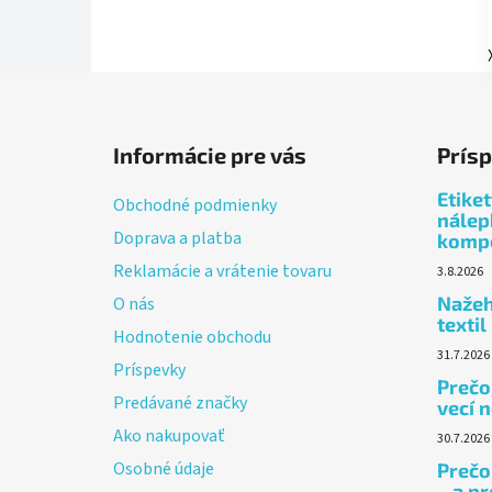
Z
á
Informácie pre vás
Prís
p
ä
Etike
Obchodné podmienky
t
nálep
Doprava a platba
komp
i
Reklamácie a vrátenie tovaru
3.8.2026
e
Nažeh
O nás
textil
Hodnotenie obchodu
31.7.2026
Príspevky
Prečo 
Predávané značky
vecí n
Ako nakupovať
30.7.2026
Osobné údaje
Prečo
– a p