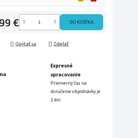
,99 €
DO KOŠÍKA
ková cena:
Opýtať sa
Zdieľať
Expresné
rma
spracovanie
Priemerný čas na
doručenie objednávky je
2 dni