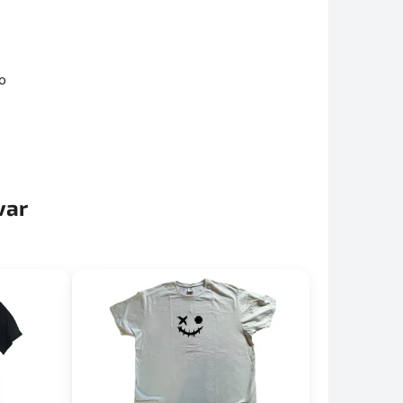
ho
var