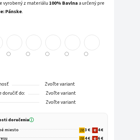
e vyrobený z materiálu
100% Bavlna
a určený pre
ie: Pánske
.
iek.
nosť
Zvoľte variant
doručiť do:
Zvoľte variant
Zvoľte variant
sti doručenia
ⓘ
né miesto
3 €
|
4 €
resu
4 €
|
6 €