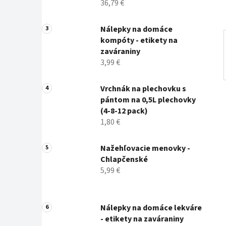
36,79 €
Nálepky na domáce
kompóty - etikety na
zaváraniny
3,99 €
Vrchnák na plechovku s
pántom na 0,5L plechovky
(4-8-12 pack)
1,80 €
Nažehľovacie menovky -
Chlapčenské
5,99 €
Nálepky na domáce lekváre
- etikety na zaváraniny