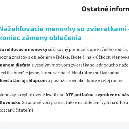
Ostatné infor
Nažehľovacie menovky so zvieratkami 
koniec zámeny oblečenia
Nažehľovacie menovky
sú šikovný pomocník pre každého rodiča,
pozná zmätok s oblečením v škôlke, škole či na krúžkoch. Menovka
menom dieťaťa
a veselým motívom zvieratka sa jednoducho nažeh
textil a hneď je jasné, komu vec patrí. Neutrálne motívy sadnú
dievčatám aj chlapcom
a poslúžia rovnako dobre v celej rodine.
Menovky sú vyhotovené kvalitnou
DTF potlačou
a
vyrobené u nás
Slovensku
. Sú odolné voči praniu, takže na oblečení vydržia dlho a
zostanú čitateľné.