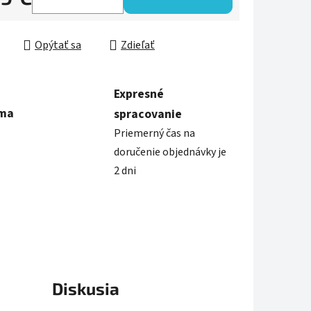
ková cena:
Opýtať sa
Zdieľať
Expresné
rma
spracovanie
Priemerný čas na
doručenie objednávky je
2 dni
Diskusia