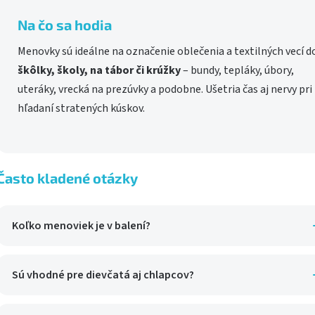
Na čo sa hodia
Menovky sú ideálne na označenie oblečenia a textilných vecí d
škôlky, školy, na tábor či krúžky
– bundy, tepláky, úbory,
uteráky, vrecká na prezúvky a podobne. Ušetria čas aj nervy pri
hľadaní stratených kúskov.
Často kladené otázky
Koľko menoviek je v balení?
Jedno balenie obsahuje 31 menoviek s veselými motívmi
zvieratiek.
Sú vhodné pre dievčatá aj chlapcov?
Áno, motívy zvieratiek sú neutrálne, takže sadnú dievčatám aj