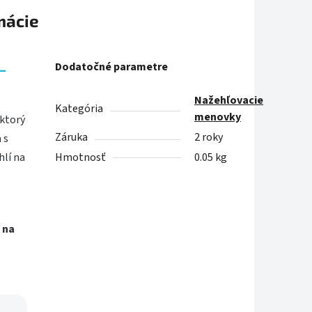
mácie
–
Dodatočné parametre
Nažehľovacie
Kategória
menovky
 ktorý
Záruka
2 roky
 s
Hmotnosť
0.05 kg
lí na
 na