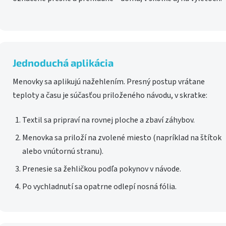
Jednoduchá aplikácia
Menovky sa aplikujú nažehlením. Presný postup vrátane
teploty a času je súčasťou priloženého návodu, v skratke:
Textil sa pripraví na rovnej ploche a zbaví záhybov.
Menovka sa priloží na zvolené miesto (napríklad na štítok
alebo vnútornú stranu).
Prenesie sa žehličkou podľa pokynov v návode.
Po vychladnutí sa opatrne odlepí nosná fólia.