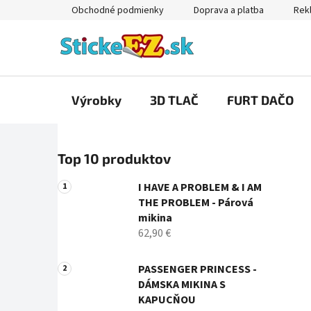
Prejsť
Obchodné podmienky
Doprava a platba
Rekl
na
obsah
Výrobky
3D TLAČ
FURT DAČO
B
Top 10 produktov
o
č
I HAVE A PROBLEM & I AM
n
THE PROBLEM - Párová
ý
mikina
p
62,90 €
a
n
PASSENGER PRINCESS -
DÁMSKA MIKINA S
e
KAPUCŇOU
l