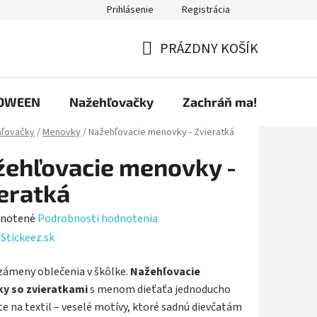
Prihlásenie
Registrácia
ríspevky
Predávané značky
Ako nakupovať
Osobné úd
PRÁZDNY KOŠÍK
NÁKUPNÝ
KOŠÍK
OWEEN
Nažehľovačky
Zachráň ma!
ľovačky
/
Menovky
/
Nažehľovacie menovky - Zvieratká
ehľovacie menovky -
eratká
rné
notené
Podrobnosti hodnotenia
enie
:
Stickeez.sk
tu
zámeny oblečenia v škôlke.
Nažehľovacie
y so zvieratkami
s menom dieťaťa jednoducho
te na textil – veselé motívy, ktoré sadnú dievčatám