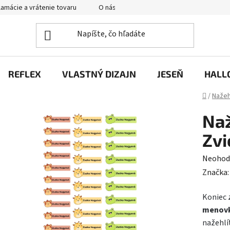
amácie a vrátenie tovaru
O nás
Hodnotenie obchodu
P
REFLEX
VLASTNÝ DIZAJN
JESEŇ
HALL
Domov
/
Nažeh
Naž
Zvi
Prieme
Neohod
hodnot
Značka
produk
Koniec 
je
menovk
0,0
nažehlí
z