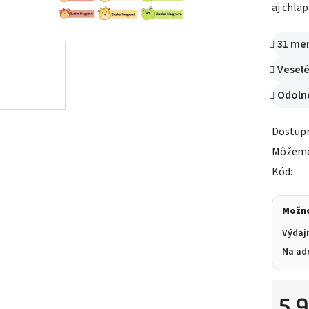
aj chla
5
hviezdič
31 men
Veselé
Odoln
Dostup
Môžeme 
Kód:
Možno
Výdaj
Na ad
5,