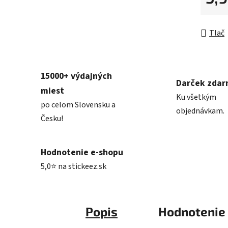
Jednot
Tlač
15000+ výdajných
Darček zda
miest
Ku všetkým
po celom Slovensku a
objednávkam.
Česku!
Hodnotenie e-shopu
5,0⭐ na stickeez.sk
Popis
Hodnotenie