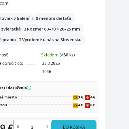
pcom.
iek.
oviek v balení
S menom dieťaťa
 zvieratká
Rozmer 60–70 × 20–25 mm
é praniu
Vyrobené u nás na Slovensku
nosť
Skladom
(>50 ks)
doručiť do:
13.8.2026
1046
sti doručenia
ⓘ
né miesto
3 €
|
4 €
resu
4 €
|
6 €
99 €
DO KOŠÍKA