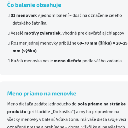
Čo balenie obsahuje
31 menoviek
v jednom balení – dosť na označenie celého
detského šatníka.
Veselé
motívy zvieratiek
, vhodné pre dievčatá aj chlapcov.
Rozmer jednej menovky približne
60–70 mm (šírka) × 20–25
mm (výška)
.
Každá menovka nesie
meno dieťaťa
podľa vášho zadania.
Meno priamo na menovke
Meno dieťaťa zadáte jednoducho do
poľa priamo na stránke
produktu
(pri tlačidle „Do košíka“) a my ho pripravíme na
všetky menovky v balení. Vďaka tomu má vaše dieťa svoje veci
označené presne a prehľadne – doma, v škôlke aj na výletoch.