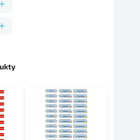
oči
ukty