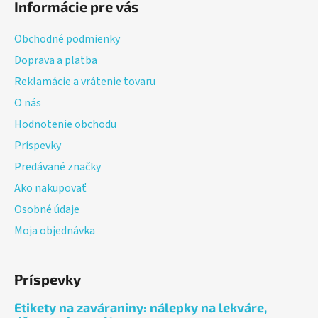
Informácie pre vás
p
ä
Obchodné podmienky
t
Doprava a platba
i
Reklamácie a vrátenie tovaru
e
O nás
Hodnotenie obchodu
Príspevky
Predávané značky
Ako nakupovať
Osobné údaje
Moja objednávka
Príspevky
Etikety na zaváraniny: nálepky na lekváre,