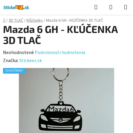
Prejsť
Hľadať
NÁKUP
na
KOŠÍK
obsah
Domov
/
3D TLAČ
/
Kľúčenky
/
Mazda 6 GH - KĽÚČENKA 3D TLAČ
Mazda 6 GH - KĽÚČENKA
3D TLAČ
Priemerné
Neohodnotené
Podrobnosti hodnotenia
hodnotenie
Značka:
Stickeez.sk
produktu
3D KĽÚČENKY
je
0,0
z
5
hviezdičiek.