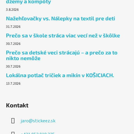
džemy a kompóty
3.8.2026
Nažehľovačky vs. Nálepky na textil pre deti
31.7.2026
Prečo sa v škole stráca viac vecí než v škôlke
30.7.2026
Prečo sa detské veci strácajú – a prečo za to
nikto nemôže
30.7.2026
Lokálna potlač tričiek a mikín v KOŠICIACH.
13.7.2026
Kontakt
jaro
@
stickeez.sk