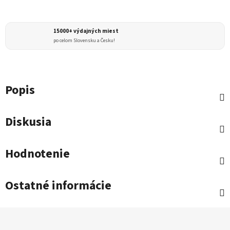
15000+ výdajných miest
po celom Slovensku a Česku!
Popis
Diskusia
Hodnotenie
Ostatné informácie
Z
á