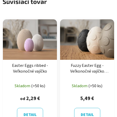
Súvisiaci tovar
Easter Eggs ribbed -
Fuzzy Easter Egg -
Veľkonočné vajíčko
Veľkonočné vajíčko
bodkované
Priemerné
Skladom
(>50 ks)
Skladom
(>50 ks)
hodnotenie
produktu
2,29 €
5,49 €
od
je
5,0
DETAIL
DETAIL
z