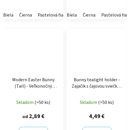
Biela
Čierna
Pastelová fialová
Biela
Pastelová ružová
Čierna
Pastelová fial
Latte
Modern Easter Bunny
Bunny tealight holder -
(Tall) - Veľkonočný
Zajačik s čajovou sviečkou
vysoký zajačik
(LED)
Skladom
(>50 ks)
Skladom
(>50 ks)
2,89 €
4,49 €
od