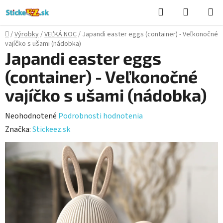
Prejsť
Hľadať
NÁKUP
na
KOŠÍK
obsah
Domov
/
Výrobky
/
VEĽKÁ NOC
/
Japandi easter eggs (container) - Veľkonočné
vajíčko s ušami (nádobka)
Japandi easter eggs
(container) - Veľkonočné
vajíčko s ušami (nádobka)
Priemerné
Neohodnotené
Podrobnosti hodnotenia
hodnotenie
Značka:
Stickeez.sk
produktu
je
0,0
z
5
hviezdičiek.