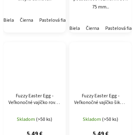
75 mm...
Biela
Čierna
Pastelová fialová
Pastelová ružová
Latte
Biela
Čierna
Pastelová fial
Fuzzy Easter Egg -
Fuzzy Easter Egg -
Veľkonočné vajíčko rovno
Veľkonočné vajíčko šikmo
pásikované
pásikované
Skladom
(>50 ks)
Skladom
(>50 ks)
5,49 €
5,49 €