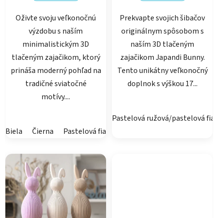
5
Oživte svoju veľkonočnú
Prekvapte svojich šibačov
hviezdičiek.
výzdobu s naším
originálnym spôsobom s
minimalistickým 3D
naším 3D tlačeným
tlačeným zajačikom, ktorý
zajačikom Japandi Bunny.
prináša moderný pohľad na
Tento unikátny veľkonočný
tradičné sviatočné
doplnok s výškou 17...
motívy....
Pastelová ružová/pastelová fia
Biela
Čierna
Pastelová fialová
Pastelová ružová
Latte