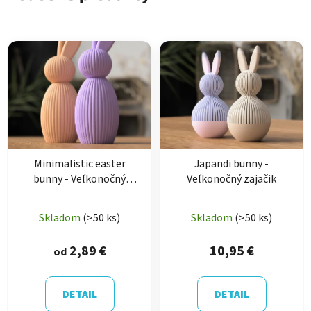
Minimalistic easter
Japandi bunny -
bunny - Veľkonočný
Veľkonočný zajačik
zajačik
Priemerné
Skladom
(>50 ks)
Skladom
(>50 ks)
hodnotenie
produktu
2,89 €
10,95 €
od
je
5,0
DETAIL
DETAIL
z