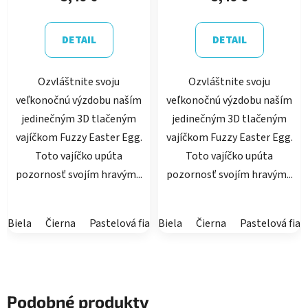
DETAIL
DETAIL
Ozvláštnite svoju
Ozvláštnite svoju
veľkonočnú výzdobu naším
veľkonočnú výzdobu naším
jedinečným 3D tlačeným
jedinečným 3D tlačeným
vajíčkom Fuzzy Easter Egg.
vajíčkom Fuzzy Easter Egg.
Toto vajíčko upúta
Toto vajíčko upúta
pozornosť svojím hravým...
pozornosť svojím hravým...
Biela
Čierna
Pastelová fialová
Biela
Pastelová ružová
Čierna
Pastelová fial
Latte
Podobné produkty