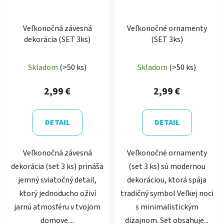
Veľkonočná závesná
Veľkonočné ornamenty
dekorácia (SET 3ks)
(SET 3ks)
Skladom
(>50 ks)
Skladom
(>50 ks)
2,99 €
2,99 €
DETAIL
DETAIL
Veľkonočná závesná
Veľkonočné ornamenty
dekorácia (set 3 ks) prináša
(set 3 ks) sú modernou
jemný sviatočný detail,
dekoráciou, ktorá spája
ktorý jednoducho oživí
tradičný symbol Veľkej noci
jarnú atmosféru v tvojom
s minimalistickým
domove....
dizajnom. Set obsahuje...