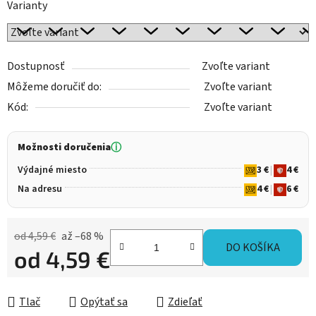
Varianty
Dostupnosť
Zvoľte variant
Môžeme doručiť do:
Zvoľte variant
Kód:
Zvoľte variant
Možnosti doručenia
ⓘ
Výdajné miesto
3 €
|
4 €
Na adresu
4 €
|
6 €
od 4,59 €
až –68 %
DO KOŠÍKA
od
4,59 €
Jednotková cena:
Tlač
Opýtať sa
Zdieľať