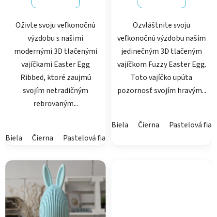
5
Oživte svoju veľkonočnú
Ozvláštnite svoju
hviezdičiek.
výzdobu s našimi
veľkonočnú výzdobu naším
modernými 3D tlačenými
jedinečným 3D tlačeným
vajíčkami Easter Egg
vajíčkom Fuzzy Easter Egg.
Ribbed, ktoré zaujmú
Toto vajíčko upúta
svojím netradičným
pozornosť svojím hravým...
rebrovaným...
Biela
Čierna
Pastelová fial
Biela
Čierna
Pastelová fialová
Pastelová ružová
Latte