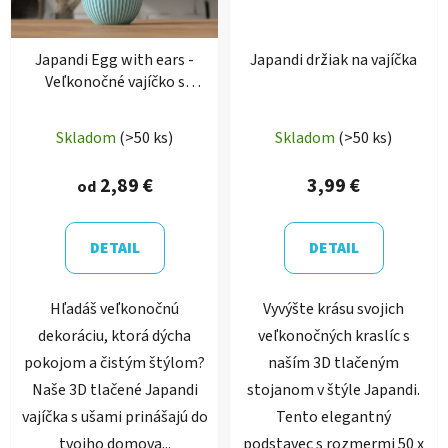
Japandi Egg with ears -
Japandi držiak na vajíčka
Veľkonočné vajíčko s
ušami
Skladom
(>50 ks)
Skladom
(>50 ks)
2,89 €
3,99 €
od
DETAIL
DETAIL
Hľadáš veľkonočnú
Vyvýšte krásu svojich
dekoráciu, ktorá dýcha
veľkonočných kraslíc s
pokojom a čistým štýlom?
naším 3D tlačeným
Naše 3D tlačené Japandi
stojanom v štýle Japandi.
vajíčka s ušami prinášajú do
Tento elegantný
tvojho domova...
podstavec s rozmermi 50 x