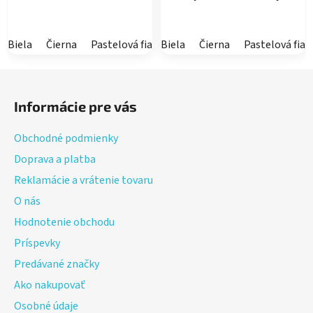
Biela
Čierna
Pastelová fialová
Biela
Pastelová ružová
Čierna
Pastelová fial
Latte
Z
á
Informácie pre vás
p
ä
Obchodné podmienky
t
Doprava a platba
i
Reklamácie a vrátenie tovaru
e
O nás
Hodnotenie obchodu
Príspevky
Predávané značky
Ako nakupovať
Osobné údaje