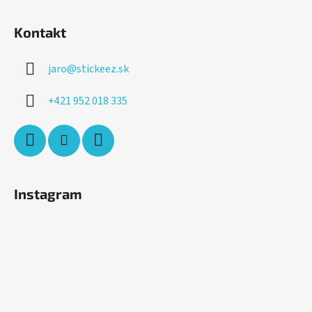
Kontakt
jaro
@
stickeez.sk
+421 952 018 335
Instagram