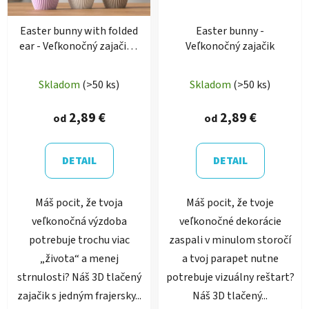
Easter bunny with folded
Easter bunny -
ear - Veľkonočný zajačik s
Veľkonočný zajačik
ohnutým uškom
Skladom
(>50 ks)
Skladom
(>50 ks)
2,89 €
2,89 €
od
od
DETAIL
DETAIL
Máš pocit, že tvoja
Máš pocit, že tvoje
veľkonočná výzdoba
veľkonočné dekorácie
potrebuje trochu viac
zaspali v minulom storočí
„života“ a menej
a tvoj parapet nutne
strnulosti? Náš 3D tlačený
potrebuje vizuálny reštart?
zajačik s jedným frajersky...
Náš 3D tlačený...