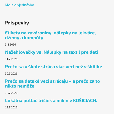
Moja objednávka
Príspevky
Etikety na zaváraniny: nálepky na lekváre,
džemy a kompóty
3.8.2026
Nažehľovačky vs. Nálepky na textil pre deti
31.7.2026
Prečo sa v škole stráca viac vecí než v škôlke
30.7.2026
Prečo sa detské veci strácajú – a prečo za to
nikto nemôže
30.7.2026
Lokálna potlač tričiek a mikín v KOŠICIACH.
13.7.2026