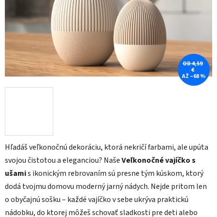
OD 4,59
€
AŽ –68 %
Hľadáš veľkonočnú dekoráciu, ktorá nekričí farbami, ale upúta
svojou čistotou a eleganciou? Naše
Veľkonočné vajíčko s
ušami
s ikonickým rebrovaním sú presne tým kúskom, ktorý
dodá tvojmu domovu moderný jarný nádych. Nejde pritom len
o obyčajnú sošku – každé vajíčko v sebe ukrýva praktickú
nádobku, do ktorej môžeš schovať sladkosti pre deti alebo