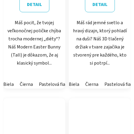
DETAIL
DETAIL
Máš pocit, že tvojej
Máš rád jemné svetlo a
veľkonočnej poličke chýba
hravý dizajn, ktorý pohladí
trocha modernej „diéty“?
na duši? Náš 3D tlačený
Náš Modern Easter Bunny
držiak v tvare zajačika je
(Tall) je dôkazom, že aj
stvorený pre každého, kto
klasický symbol...
si potrpí...
Biela
Čierna
Pastelová fialová
Biela
Pastelová ružová
Čierna
Pastelová fial
Latte