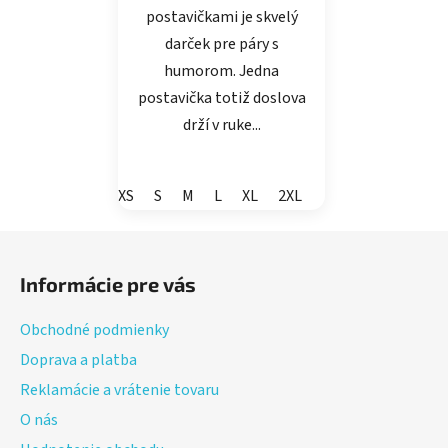
postavičkami je skvelý
darček pre páry s
humorom. Jedna
postavička totiž doslova
drží v ruke...
XS
S
M
L
XL
2XL
Z
á
Informácie pre vás
p
ä
Obchodné podmienky
t
Doprava a platba
i
Reklamácie a vrátenie tovaru
e
O nás