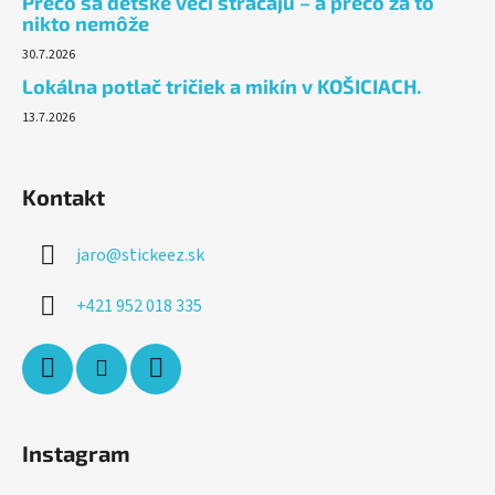
Prečo sa detské veci strácajú – a prečo za to
nikto nemôže
30.7.2026
Lokálna potlač tričiek a mikín v KOŠICIACH.
13.7.2026
Kontakt
jaro
@
stickeez.sk
+421 952 018 335
Instagram