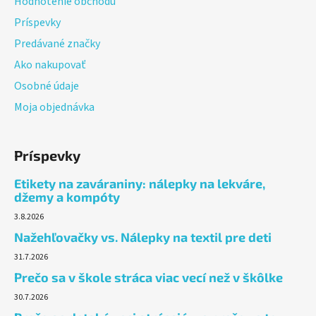
Hodnotenie obchodu
Príspevky
Predávané značky
Ako nakupovať
Osobné údaje
Moja objednávka
Príspevky
Etikety na zaváraniny: nálepky na lekváre,
džemy a kompóty
3.8.2026
Nažehľovačky vs. Nálepky na textil pre deti
31.7.2026
Prečo sa v škole stráca viac vecí než v škôlke
30.7.2026