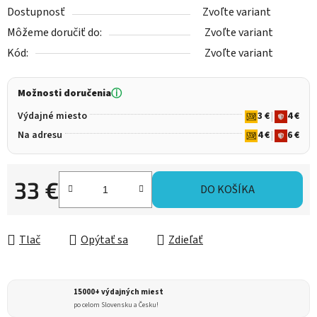
Dostupnosť
Zvoľte variant
Môžeme doručiť do:
Zvoľte variant
Kód:
Zvoľte variant
Možnosti doručenia
ⓘ
Výdajné miesto
3 €
|
4 €
Na adresu
4 €
|
6 €
33 €
DO KOŠÍKA
Jednotková cena:
Tlač
Opýtať sa
Zdieľať
15000+ výdajných miest
po celom Slovensku a Česku!