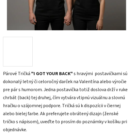
Párové Tričká
"I GOT YOUR BACK"
s hravými postavičkami sú
dokonalý letný či celoročný darček na Valentína alebo výročie
pre pár s humorom. Jedna postavička totiž doslova drží v ruke
chrbát (back) tej druhej, čím vytvára vtipnú vizuálnu a slovnú
hračku o vzájomnej podpore. Tričká sú k dispozícii v čiernej
alebo bielej farbe. Ak preferujete obrátený dizajn (ženské
tričko s nápisom), uveďte to prosím do poznámky v košíku pri
objednávke.