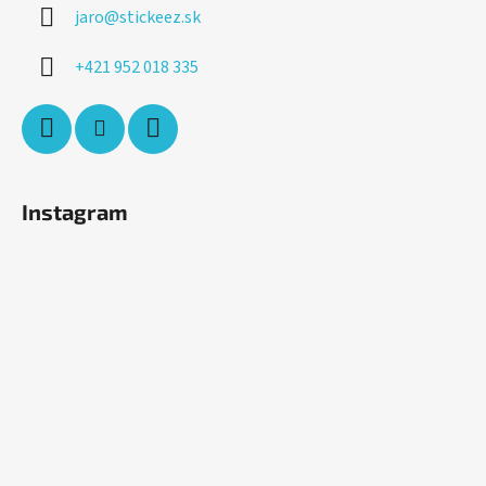
jaro
@
stickeez.sk
+421 952 018 335
Instagram