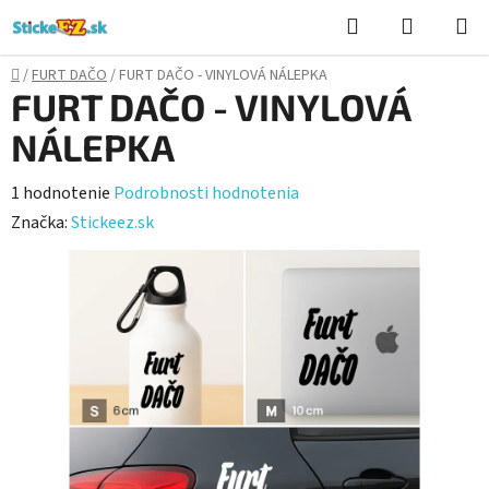
Prejsť
Hľadať
NÁKUP
na
KOŠÍK
obsah
Domov
/
FURT DAČO
/
FURT DAČO - VINYLOVÁ NÁLEPKA
FURT DAČO - VINYLOVÁ
NÁLEPKA
Priemerné
1 hodnotenie
Podrobnosti hodnotenia
hodnotenie
Značka:
Stickeez.sk
produktu
je
5,0
z
5
hviezdičiek.