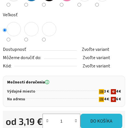
Veľkosť
Dostupnosť
Zvoľte variant
Môžeme doručiť do:
Zvoľte variant
Kód:
Zvoľte variant
Možnosti doručenia
ⓘ
Výdajné miesto
3 €
|
4 €
Na adresu
4 €
|
6 €
od
3,19 €
DO KOŠÍKA