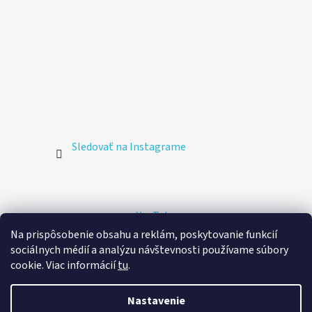
Sledovať na Instagrame
YouTube
Na prispôsobenie obsahu a reklám, poskytovanie funkcií
sociálnych médií a analýzu návštevnosti používame súbory
🚚 Doprava zdarma
cookie. Viac informácií
tu
.
Doprava v rámci Slovenska
Poštovým kuriérom na
adresu
Vytvoril Shoptet
Nastavenie
zadarmo pri nákupe nad 60 €.
Copyright 2026
Stickeez.sk
. Všetky práva vyhradené.