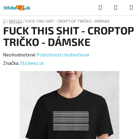
Prejsť
Hľadať
NÁKUP
na
KOŠÍK
obsah
Domov
/
REFLEX
/
FUCK THIS SHIT - CROPTOP TRIČKO - DÁMSKE
FUCK THIS SHIT - CROPTOP
TRIČKO - DÁMSKE
Priemerné
Neohodnotené
Podrobnosti hodnotenia
hodnotenie
Značka:
Stickeez.sk
produktu
je
0,0
z
5
hviezdičiek.