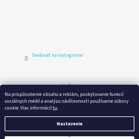
Sledovať na Instagrame
YouTube
Na prispôsobenie obsahu a reklám, poskytovanie funkcií
sociálnych médií a analýzu návštevnosti používame súbory
🚚 Doprava zdarma
cookie. Viac informácií
tu
.
Doprava v rámci Slovenska
Poštovým kuriérom na
adresu
Vytvoril Shoptet
Nastavenie
zadarmo pri nákupe nad 60 €.
Copyright 2026
Stickeez.sk
. Všetky práva vyhradené.
Upraviť nastavenie cookies