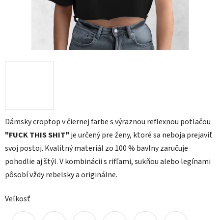
Dámsky croptop v čiernej farbe s výraznou reflexnou potlačou
"FUCK THIS SHIT"
je určený pre ženy, ktoré sa neboja prejaviť
svoj postoj. Kvalitný materiál zo 100 % bavlny zaručuje
pohodlie aj štýl. V kombinácii s rifľami, sukňou alebo legínami
pôsobí vždy rebelsky a originálne.
Veľkosť