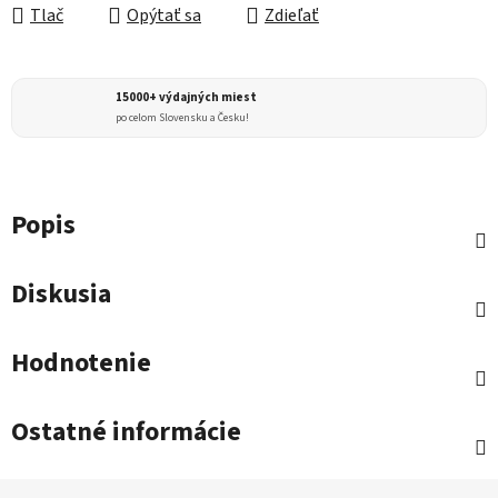
Tlač
Opýtať sa
Zdieľať
15000+ výdajných miest
po celom Slovensku a Česku!
Popis
Diskusia
Hodnotenie
Ostatné informácie
Z