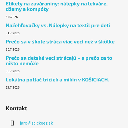
Etikety na zaváraniny: nálepky na lekváre,
džemy a kompóty
3.8.2026
Nažehľovačky vs. Nálepky na textil pre deti
31.7.2026
Prečo sa v škole stráca viac vecí než v škôlke
30.7.2026
Prečo sa detské veci strácajú – a prečo za to
nikto nemôže
30.7.2026
Lokálna potlač tričiek a mikín v KOŠICIACH.
13.7.2026
Kontakt
jaro
@
stickeez.sk