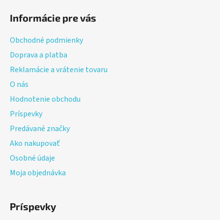
á
Informácie pre vás
p
ä
Obchodné podmienky
t
Doprava a platba
i
Reklamácie a vrátenie tovaru
e
O nás
Hodnotenie obchodu
Príspevky
Predávané značky
Ako nakupovať
Osobné údaje
Moja objednávka
Príspevky