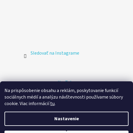
Sledovať na Instagrame
YouTube
Na prispôsobenie obsahu a reklám, poskytovanie funkcií
sociálnych médií a analýzu návštevnosti používame súbory
🚚 Doprava zdarma
cookie. Viac informácií
tu
.
Doprava v rámci Slovenska
Poštovým kuriérom na
adresu
Vytvoril Shoptet
Nastavenie
zadarmo pri nákupe nad 60 €.
Copyright 2026
Stickeez.sk
. Všetky práva vyhradené.
Upraviť nastavenie cookies