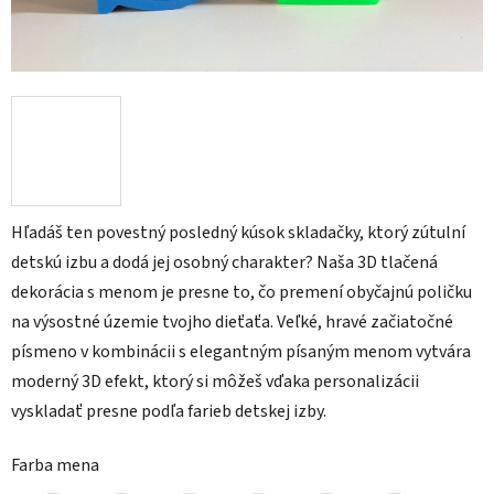
Hľadáš ten povestný posledný kúsok skladačky, ktorý zútulní
detskú izbu a dodá jej osobný charakter? Naša 3D tlačená
dekorácia s menom je presne to, čo premení obyčajnú poličku
na výsostné územie tvojho dieťaťa. Veľké, hravé začiatočné
písmeno v kombinácii s elegantným písaným menom vytvára
moderný 3D efekt, ktorý si môžeš vďaka personalizácii
vyskladať presne podľa farieb detskej izby.
Farba mena