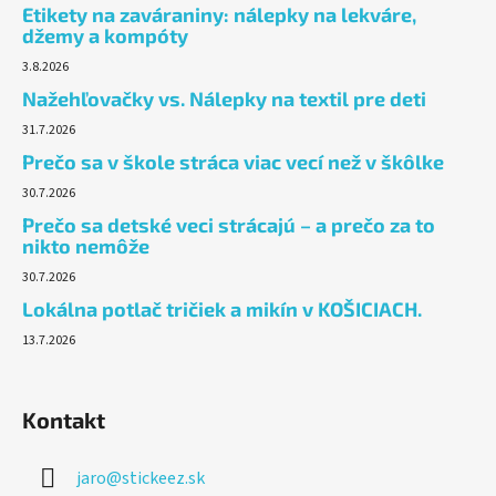
Etikety na zaváraniny: nálepky na lekváre,
džemy a kompóty
3.8.2026
Nažehľovačky vs. Nálepky na textil pre deti
31.7.2026
Prečo sa v škole stráca viac vecí než v škôlke
30.7.2026
Prečo sa detské veci strácajú – a prečo za to
nikto nemôže
30.7.2026
Lokálna potlač tričiek a mikín v KOŠICIACH.
13.7.2026
Kontakt
jaro
@
stickeez.sk