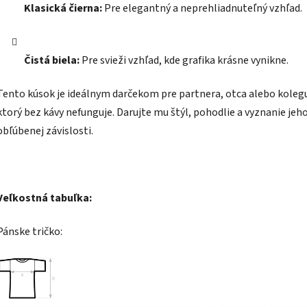
Klasická čierna:
Pre elegantný a neprehliadnuteľný vzhľad.
Čistá biela:
Pre svieži vzhľad, kde grafika krásne vynikne.
Tento kúsok je ideálnym darčekom pre partnera, otca alebo koleg
ktorý bez kávy nefunguje. Darujte mu štýl, pohodlie a vyznanie jeh
obľúbenej závislosti.
Veľkostná tabuľka:
Pánske tričko: