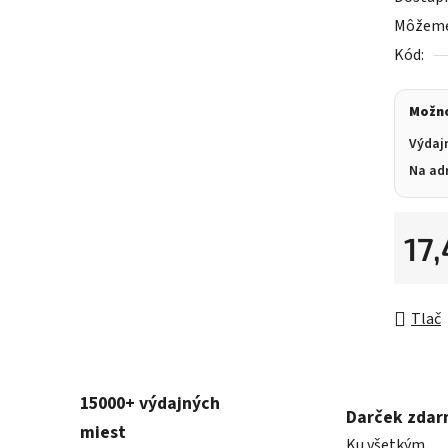
Môžeme 
Kód:
Možno
Výdaj
Na ad
17
Jednot
Tlač
15000+ výdajných
Darček zda
miest
Ku všetkým