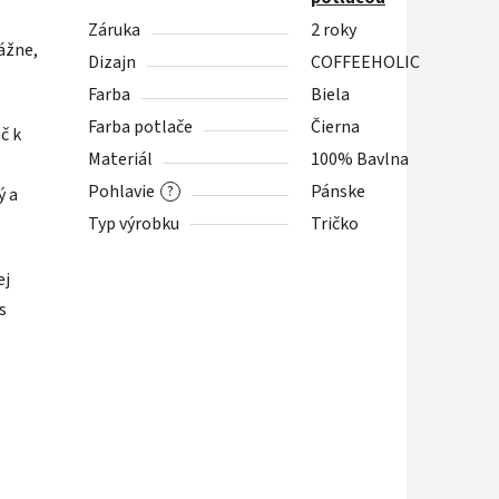
Záruka
2 roky
ážne,
Dizajn
COFFEEHOLIC
Farba
Biela
Farba potlače
Čierna
č k
Materiál
100% Bavlna
Pohlavie
Pánske
?
ý a
Typ výrobku
Tričko
ej
s