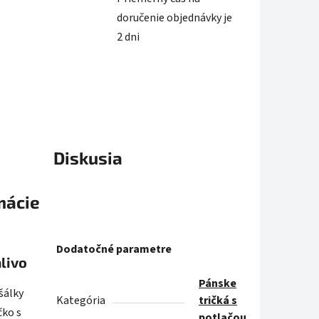
doručenie objednávky je
2 dni
Diskusia
mácie
Dodatočné parametre
livo
Pánske
šálky
Kategória
tričká s
čko s
potlačou