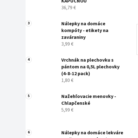
KAPUCŇOU
l
36,79 €
Nálepky na domáce
kompóty - etikety na
zaváraniny
3,99 €
Vrchnák na plechovku s
pántom na 0,5L plechovky
(4-8-12 pack)
1,80 €
Nažehľovacie menovky -
Chlapčenské
5,99 €
Nálepky na domáce lekváre