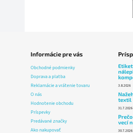
Z
á
Informácie pre vás
Prís
p
ä
Etike
Obchodné podmienky
t
nálep
Doprava a platba
komp
i
Reklamácie a vrátenie tovaru
3.8.2026
e
Nažeh
O nás
textil
Hodnotenie obchodu
31.7.2026
Príspevky
Prečo 
Predávané značky
vecí n
Ako nakupovať
30.7.2026