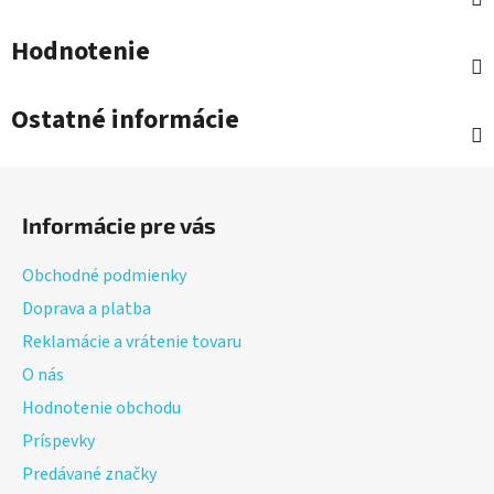
Hodnotenie
Ostatné informácie
Z
á
Informácie pre vás
p
ä
Obchodné podmienky
t
Doprava a platba
i
Reklamácie a vrátenie tovaru
e
O nás
Hodnotenie obchodu
Príspevky
Predávané značky