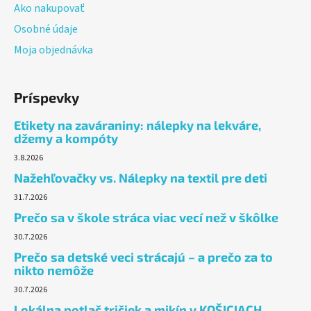
Ako nakupovať
Osobné údaje
Moja objednávka
Príspevky
Etikety na zaváraniny: nálepky na lekváre,
džemy a kompóty
3.8.2026
Nažehľovačky vs. Nálepky na textil pre deti
31.7.2026
Prečo sa v škole stráca viac vecí než v škôlke
30.7.2026
Prečo sa detské veci strácajú – a prečo za to
nikto nemôže
30.7.2026
Lokálna potlač tričiek a mikín v KOŠICIACH.