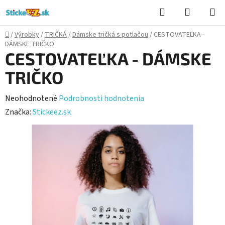
Prejsť
Hľadať
NÁKUP
na
KOŠÍK
obsah
Domov
/
Výrobky
/
TRIČKÁ
/
Dámske tričká s potlačou
/
CESTOVATEĽKA -
DÁMSKE TRIČKO
CESTOVATEĽKA - DÁMSKE
TRIČKO
Priemerné
Neohodnotené
Podrobnosti hodnotenia
hodnotenie
Značka:
Stickeez.sk
produktu
je
0,0
z
5
hviezdičiek.