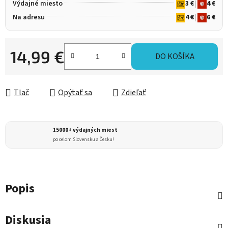
Výdajné miesto
3 €
|
4 €
Na adresu
4 €
|
6 €
14,99 €
DO KOŠÍKA
Jednotková cena:
Tlač
Opýtať sa
Zdieľať
15000+ výdajných miest
po celom Slovensku a Česku!
Popis
Diskusia