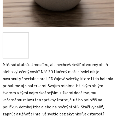
Máš rád útulnú atmosféru, ale nechceš riešiť otvorený oheň
alebo vytečený vosk? Náš 3D tlačený mačací svietnik je
navrhnutý špeciálne pre LED čajové sviečky, ktoré ti do balenia
pribalíme aj s baterkami. Svojím minimalistickým oblým
tvarom a tými najrozkošnejšími uškami dodá tvojmu
večernému relaxu ten správny šmrnc, či už ho položíš na
poličku v detskej izbe alebo na nočný stolík. Stačí vybaliť,
zapnúť a užívať si hrejivé svetlo bez akýchkoľvek starostí.