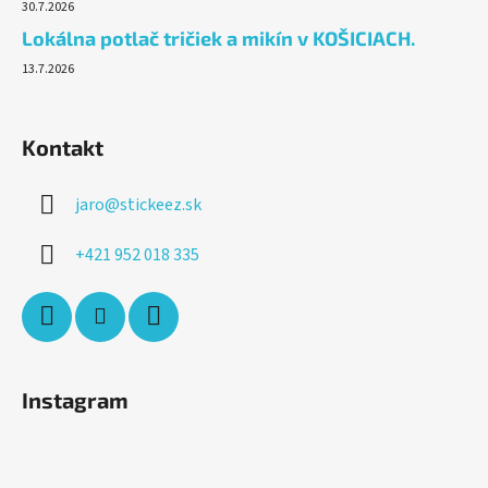
30.7.2026
Lokálna potlač tričiek a mikín v KOŠICIACH.
13.7.2026
Kontakt
jaro
@
stickeez.sk
+421 952 018 335
Instagram