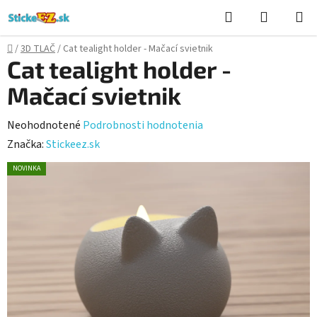
Prejsť
Hľadať
NÁKUP
na
KOŠÍK
obsah
Domov
/
3D TLAČ
/
Cat tealight holder - Mačací svietnik
Cat tealight holder -
Mačací svietnik
Priemerné
Neohodnotené
Podrobnosti hodnotenia
hodnotenie
Značka:
Stickeez.sk
produktu
NOVINKA
je
0,0
z
5
hviezdičiek.