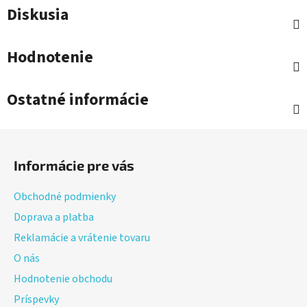
Diskusia
Hodnotenie
Ostatné informácie
Z
á
Informácie pre vás
p
ä
Obchodné podmienky
t
Doprava a platba
i
Reklamácie a vrátenie tovaru
e
O nás
Hodnotenie obchodu
Príspevky