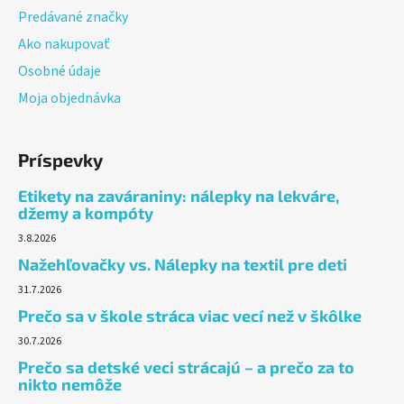
Predávané značky
Ako nakupovať
Osobné údaje
Moja objednávka
Príspevky
Etikety na zaváraniny: nálepky na lekváre,
džemy a kompóty
3.8.2026
Nažehľovačky vs. Nálepky na textil pre deti
31.7.2026
Prečo sa v škole stráca viac vecí než v škôlke
30.7.2026
Prečo sa detské veci strácajú – a prečo za to
nikto nemôže