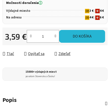
Možnosti doručenia
ⓘ
Výdajné miesto
3 €
|
4 €
Na adresu
4 €
|
6 €
3,59 €
DO KOŠÍKA
Jednotková cena:
Tlač
Opýtať sa
Zdieľať
15000+ výdajných miest
po celom Slovensku a Česku!
Popis