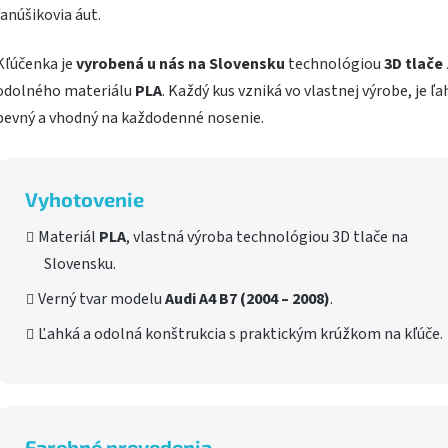
fanúšikovia áut.
Kľúčenka je
vyrobená u nás na Slovensku
technológiou
3D tlače
odolného materiálu
PLA
. Každý kus vzniká vo vlastnej výrobe, je ľa
pevný a vhodný na každodenné nosenie.
Vyhotovenie
Materiál
PLA
, vlastná výroba technológiou 3D tlače na
Slovensku.
Verný tvar modelu
Audi A4 B7 (2004 – 2008)
.
Ľahká a odolná konštrukcia s praktickým krúžkom na kľúče.
Farebné prevedenia