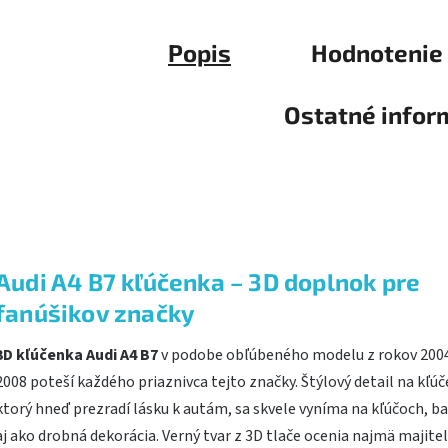
Popis
Hodnotenie
Ostatné infor
Audi A4 B7 kľúčenka – 3D doplnok pre
fanúšikov značky
3D kľúčenka Audi A4 B7
v podobe obľúbeného modelu z rokov 200
2008 poteší každého priaznivca tejto značky. Štýlový detail na kľúč
ktorý hneď prezradí lásku k autám, sa skvele vyníma na kľúčoch, b
aj ako drobná dekorácia. Verný tvar z 3D tlače ocenia najmä majitel