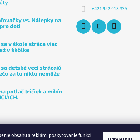
óty
+421 952 018 335
ľovačky vs. Nálepky na
 pre deti
sa v škole stráca viac
ež v škôlke
 sa detské veci strácajú
rečo za to nikto nemôže
a potlač tričiek a mikín
ICIACH.
enie obsahu a reklám, poskytovanie funkcií
Odmietnuť
YouTube