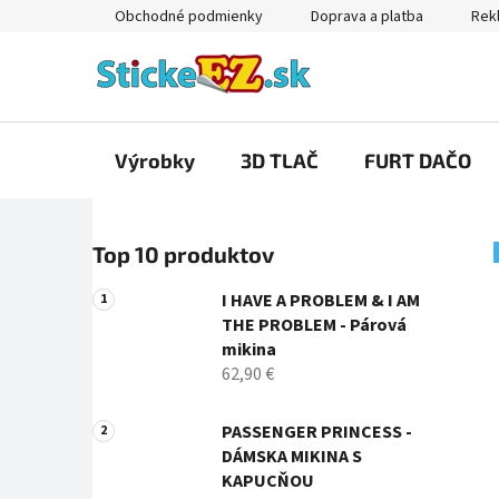
Prejsť
Obchodné podmienky
Doprava a platba
Rekl
na
obsah
Výrobky
3D TLAČ
FURT DAČO
B
Top 10 produktov
o
č
I HAVE A PROBLEM & I AM
n
THE PROBLEM - Párová
ý
mikina
p
62,90 €
a
n
PASSENGER PRINCESS -
DÁMSKA MIKINA S
e
KAPUCŇOU
l