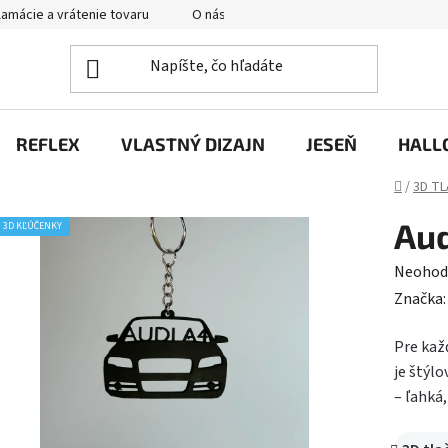
amácie a vrátenie tovaru
O nás
Hodnotenie obchodu
P
REFLEX
VLASTNÝ DIZAJN
JESEŇ
HALL
Domov
/
3D TL
Aud
3D KĽÚČENKY
Prieme
Neohod
hodnot
Značka
produk
Pre kaž
je
je štýl
0,0
– ľahká,
z
5