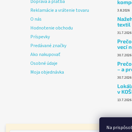
Doprava a platba
komp
i
Reklamácie a vrátenie tovaru
3.8.2026
e
Nažeh
O nás
textil
Hodnotenie obchodu
31.7.2026
Príspevky
Prečo 
Predávané značky
vecí n
Ako nakupovať
30.7.2026
Osobné údaje
Prečo
– a p
Moja objednávka
30.7.2026
Lokáln
v KOŠ
13.7.2026
Na prispôsob