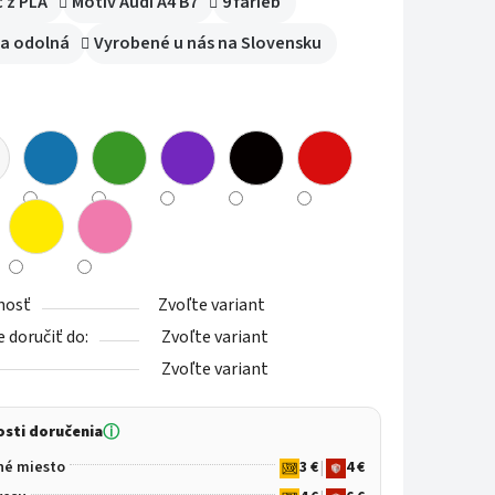
č z PLA
Motív Audi A4 B7
9 farieb
iek.
 a odolná
Vyrobené u nás na Slovensku
nosť
Zvoľte variant
doručiť do:
Zvoľte variant
Zvoľte variant
sti doručenia
ⓘ
né miesto
3 €
|
4 €