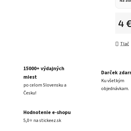
Na ad
4 
Jednot
Tlač
15000+ výdajných
Darček zda
miest
Ku všetkým
po celom Slovensku a
objednávkam.
Česku!
Hodnotenie e-shopu
5,0⭐ na stickeez.sk