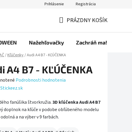
Prihlásenie
Registrácia
ríspevky
Predávané značky
Ako nakupovať
Osobné úd
PRÁZDNY KOŠÍK
NÁKUPNÝ
KOŠÍK
OWEEN
Nažehľovačky
Zachráň ma!
AČ
/
Kľúčenky
/
Audi A4 B7 - KĽÚČENKA
i A4 B7 - KĽÚČENKA
rné
notené
Podrobnosti hodnotenia
enie
:
Stickeez.sk
tu
dého fanúšika štvorkružia.
3D kľúčenka Audi A4 B7
ový doplnok na kľúče v podobe obľúbeného modelu
 odolná a na výber v 9 farbách.