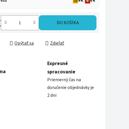
resu
4 €
|
6 €
€
DO KOŠÍKA
ková cena:
Opýtať sa
Zdieľať
Expresné
rma
spracovanie
Priemerný čas na
doručenie objednávky je
2 dni