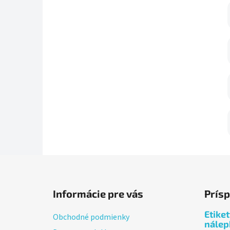
Z
á
Informácie pre vás
Prís
p
ä
Etike
Obchodné podmienky
t
nálep