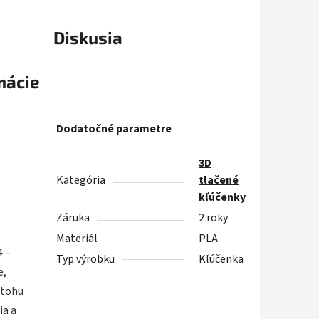
Diskusia
mácie
Dodatočné parametre
3D
Kategória
tlačené
kľúčenky
Záruka
2 roky
Materiál
PLA
4 –
Typ výrobku
Kľúčenka
e,
atohu
ia a