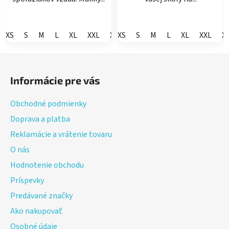
XS
S
M
L
XL
XXL
XXXL
XS
S
M
L
XL
XXL
X
Z
á
Informácie pre vás
p
ä
Obchodné podmienky
t
Doprava a platba
i
Reklamácie a vrátenie tovaru
e
O nás
Hodnotenie obchodu
Príspevky
Predávané značky
Ako nakupovať
Osobné údaje