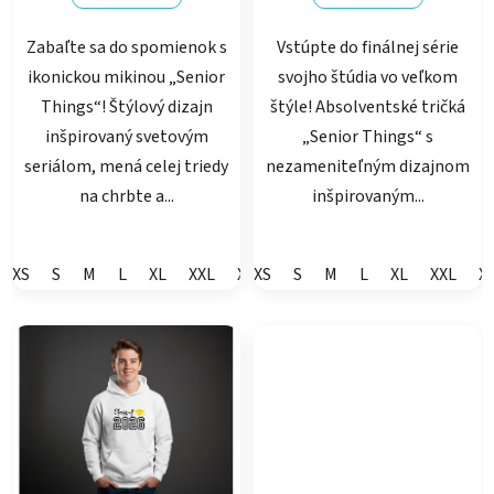
Zabaľte sa do spomienok s
Vstúpte do finálnej série
ikonickou mikinou „Senior
svojho štúdia vo veľkom
Things“! Štýlový dizajn
štýle! Absolventské tričká
inšpirovaný svetovým
„Senior Things“ s
seriálom, mená celej triedy
nezameniteľným dizajnom
na chrbte a...
inšpirovaným...
XS
S
M
L
XL
XXL
XXXL
XS
S
M
L
XL
XXL
X