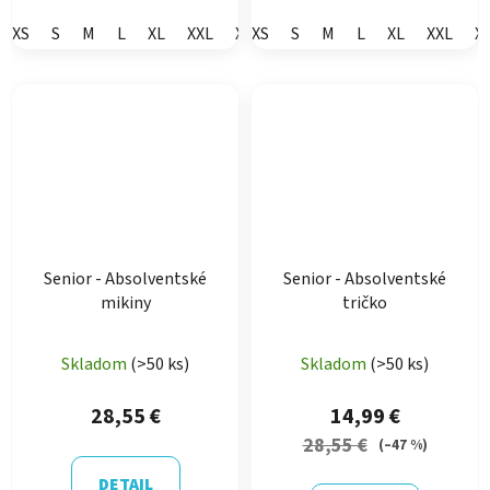
XS
S
M
L
XL
XXL
XXXL
XS
S
M
L
XL
XXL
X
Senior - Absolventské
Senior - Absolventské
mikiny
tričko
Skladom
(>50 ks)
Skladom
(>50 ks)
28,55 €
14,99 €
28,55 €
(–47 %)
DETAIL