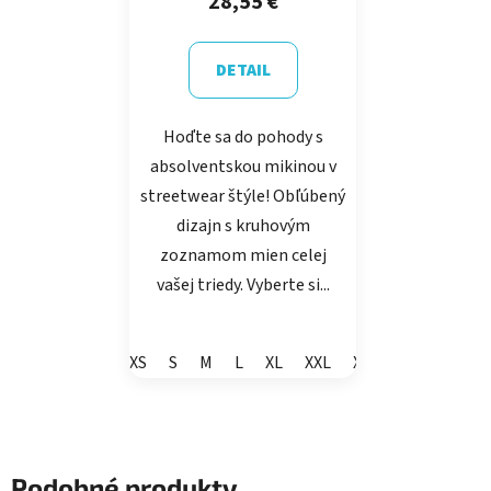
28,55 €
DETAIL
Hoďte sa do pohody s
absolventskou mikinou v
streetwear štýle! Obľúbený
dizajn s kruhovým
zoznamom mien celej
vašej triedy. Vyberte si...
XS
S
M
L
XL
XXL
XXXL
Podobné produkty