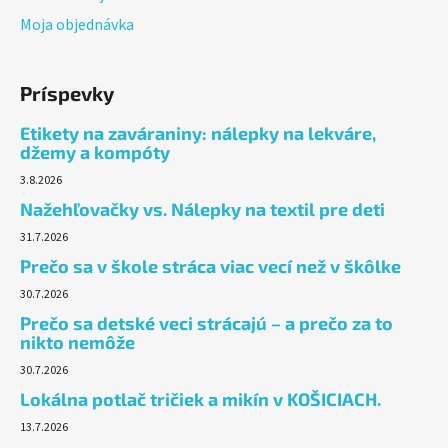
Moja objednávka
Príspevky
Etikety na zaváraniny: nálepky na lekváre,
džemy a kompóty
3.8.2026
Nažehľovačky vs. Nálepky na textil pre deti
31.7.2026
Prečo sa v škole stráca viac vecí než v škôlke
30.7.2026
Prečo sa detské veci strácajú – a prečo za to
nikto nemôže
30.7.2026
Lokálna potlač tričiek a mikín v KOŠICIACH.
13.7.2026