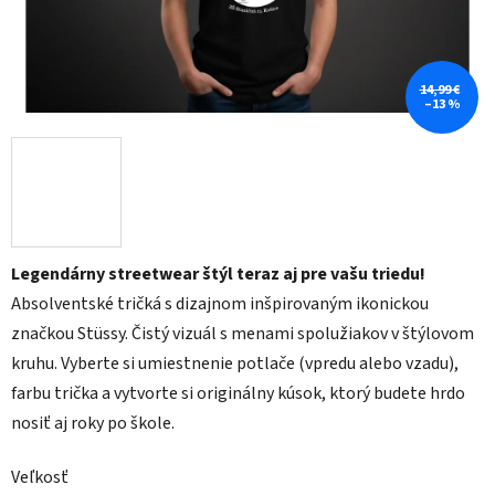
14,99 €
–13 %
Legendárny streetwear štýl teraz aj pre vašu triedu!
Absolventské tričká s dizajnom inšpirovaným ikonickou
značkou Stüssy. Čistý vizuál s menami spolužiakov v štýlovom
kruhu. Vyberte si umiestnenie potlače (vpredu alebo vzadu),
farbu trička a vytvorte si originálny kúsok, ktorý budete hrdo
nosiť aj roky po škole.
Veľkosť