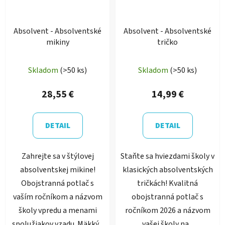
Absolvent - Absolventské
Absolvent - Absolventské
mikiny
tričko
Skladom
(>50 ks)
Skladom
(>50 ks)
28,55 €
14,99 €
DETAIL
DETAIL
Zahrejte sa v štýlovej
Staňte sa hviezdami školy v
absolventskej mikine!
klasických absolventských
Obojstranná potlač s
tričkách! Kvalitná
vaším ročníkom a názvom
obojstranná potlač s
školy vpredu a menami
ročníkom 2026 a názvom
spolužiakov vzadu. Mäkký...
vašej školy na...