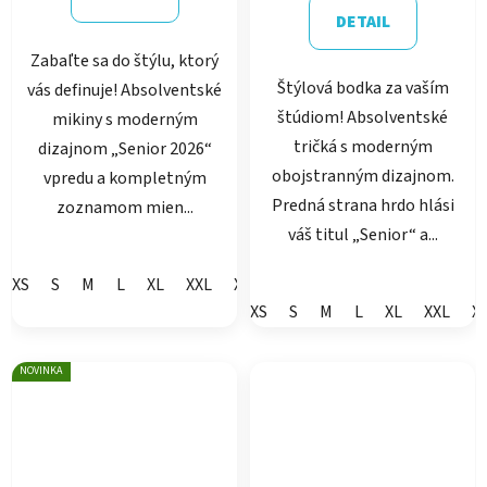
DETAIL
Zabaľte sa do štýlu, ktorý
Štýlová bodka za vaším
vás definuje! Absolventské
štúdiom! Absolventské
mikiny s moderným
tričká s moderným
dizajnom „Senior 2026“
obojstranným dizajnom.
vpredu a kompletným
Predná strana hrdo hlási
zoznamom mien...
váš titul „Senior“ a...
XS
S
M
L
XL
XXL
XXXL
XS
S
M
L
XL
XXL
X
NOVINKA