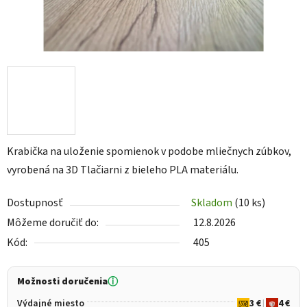
Krabička na uloženie spomienok v podobe mliečnych zúbkov,
vyrobená na 3D Tlačiarni z bieleho PLA materiálu.
Dostupnosť
Skladom
(10 ks)
Môžeme doručiť do:
12.8.2026
Kód:
405
Možnosti doručenia
ⓘ
Výdajné miesto
3 €
|
4 €