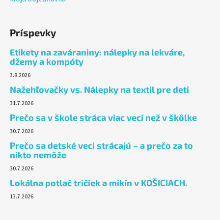
Príspevky
Etikety na zaváraniny: nálepky na lekváre,
džemy a kompóty
3.8.2026
Nažehľovačky vs. Nálepky na textil pre deti
31.7.2026
Prečo sa v škole stráca viac vecí než v škôlke
30.7.2026
Prečo sa detské veci strácajú – a prečo za to
nikto nemôže
30.7.2026
Lokálna potlač tričiek a mikín v KOŠICIACH.
13.7.2026