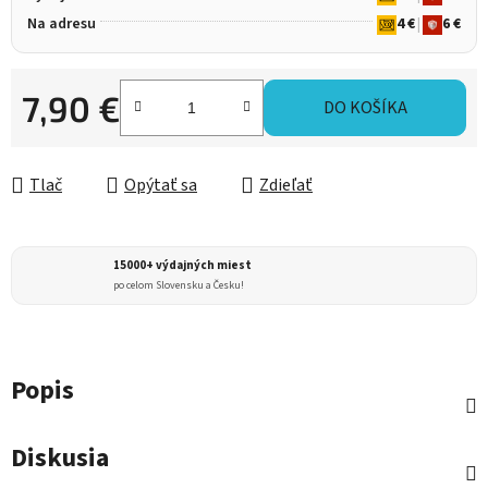
Na adresu
4 €
|
6 €
7,90 €
DO KOŠÍKA
Jednotková cena:
Tlač
Opýtať sa
Zdieľať
15000+ výdajných miest
po celom Slovensku a Česku!
Popis
Diskusia