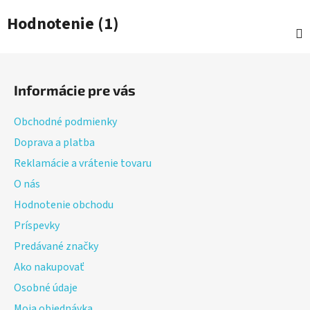
Hodnotenie (1)
Z
á
Informácie pre vás
p
ä
Obchodné podmienky
t
Doprava a platba
i
Reklamácie a vrátenie tovaru
e
O nás
Hodnotenie obchodu
Príspevky
Predávané značky
Ako nakupovať
Osobné údaje
Moja objednávka