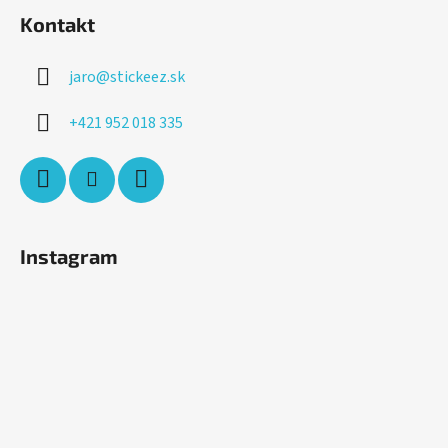
Kontakt
jaro
@
stickeez.sk
+421 952 018 335
Instagram