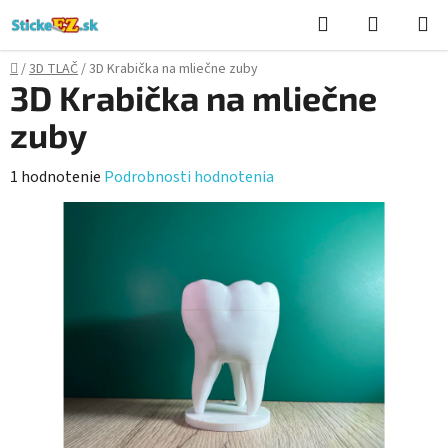
Prejsť
Hľadať
NÁKUP
na
KOŠÍK
obsah
Domov
/
3D TLAČ
/
3D Krabička na mliečne zuby
3D Krabička na mliečne
zuby
Priemerné
1 hodnotenie
Podrobnosti hodnotenia
hodnotenie
produktu
je
5,0
z
5
hviezdičiek.