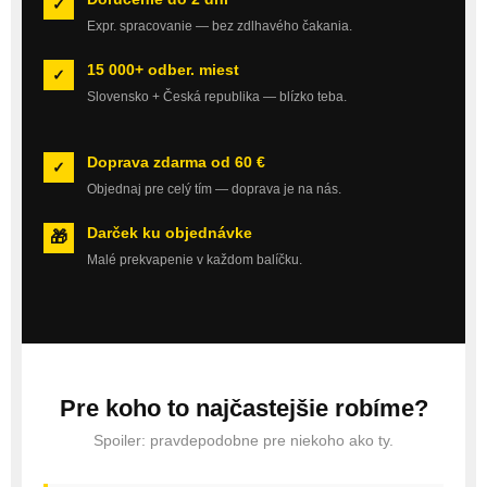
✓
Expr. spracovanie — bez zdlhavého čakania.
15 000+ odber. miest
✓
Slovensko + Česká republika — blízko teba.
Doprava zdarma od 60 €
✓
Objednaj pre celý tím — doprava je na nás.
Darček ku objednávke
🎁
Malé prekvapenie v každom balíčku.
Pre koho to najčastejšie robíme?
Spoiler: pravdepodobne pre niekoho ako ty.