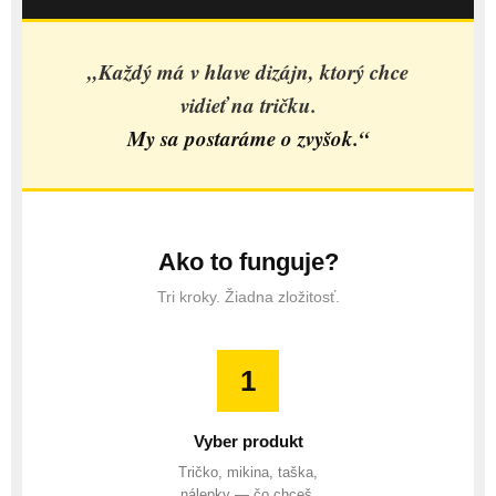
„Každý má v hlave dizájn, ktorý chce
vidieť na tričku.
My sa postaráme o zvyšok.“
Ako to funguje?
Tri kroky. Žiadna zložitosť.
1
Vyber produkt
Tričko, mikina, taška,
nálepky — čo chceš.