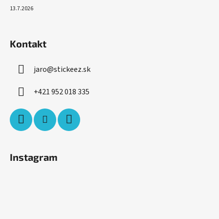
13.7.2026
Kontakt
jaro
@
stickeez.sk
+421 952 018 335
Instagram