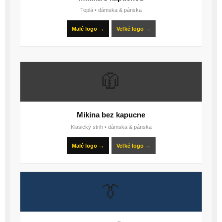
Teplá • dámska & pánska
Malé logo →
Veľké logo →
🧥
Mikina bez kapucne
Klasický strih • dámska & pánska
Malé logo →
Veľké logo →
👔