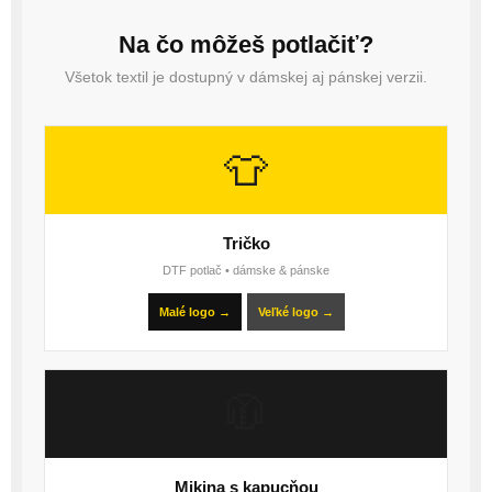
Na čo môžeš potlačiť?
Všetok textil je dostupný v dámskej aj pánskej verzii.
👕
Tričko
DTF potlač • dámske & pánske
Malé logo →
Veľké logo →
🧥
Mikina s kapucňou