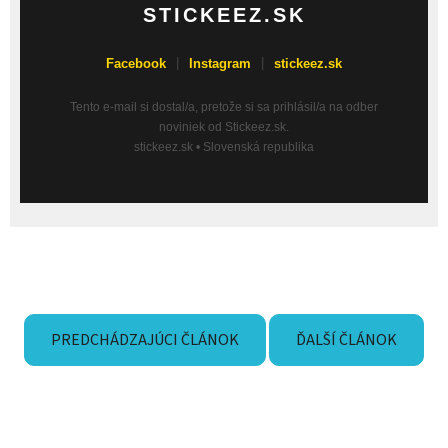
STICKEEZ.SK
|
|
Facebook
Instagram
stickeez.sk
Tento e-mail si dostal/a, pretože si sa prihlásil/a na odber
noviniek od Stickeez.sk.
stickeez.sk • Slovenská republika
PREDCHÁDZAJÚCI ČLÁNOK
ĎALŠÍ ČLÁNOK