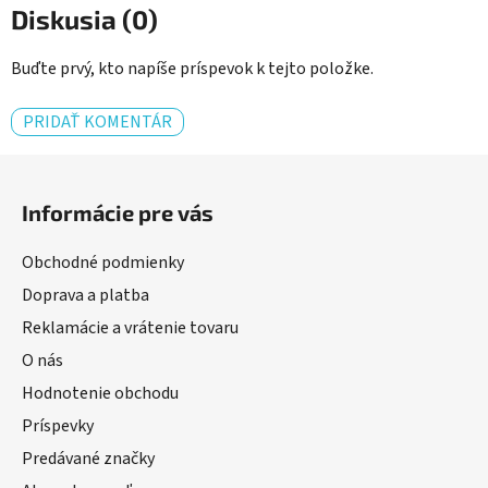
Diskusia (0)
Buďte prvý, kto napíše príspevok k tejto položke.
PRIDAŤ KOMENTÁR
Z
á
Informácie pre vás
p
ä
Obchodné podmienky
t
Doprava a platba
i
Reklamácie a vrátenie tovaru
e
O nás
Hodnotenie obchodu
Príspevky
Predávané značky