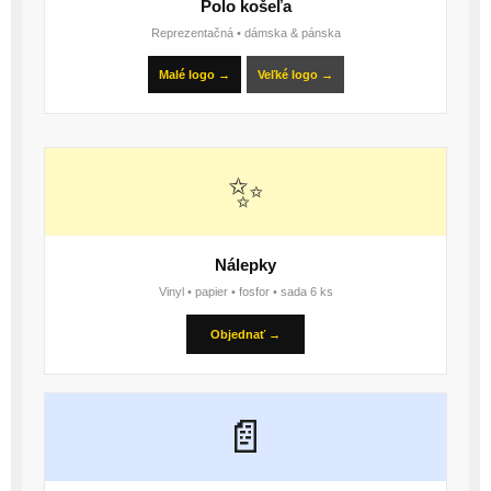
Polo košeľa
Reprezentačná • dámska & pánska
Malé logo →
Veľké logo →
✨
Nálepky
Vinyl • papier • fosfor • sada 6 ks
Objednať →
📄