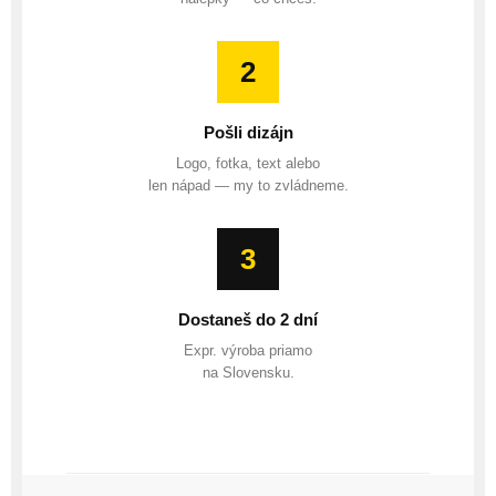
2
Pošli dizájn
Logo, fotka, text alebo
len nápad — my to zvládneme.
3
Dostaneš do 2 dní
Expr. výroba priamo
na Slovensku.