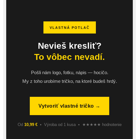
VLASTNÁ POTLAČ
Nevieš kresliť?
To vôbec nevadí.
Pošli nám logo, fotku, nápis — hocičo.
My z toho urobíme tričko, na ktoré budeš hrdý.
Vytvoriť vlastné tričko →
Od
10,99 €
• Výroba od 1 kusa • ★★★★★ hodnotenie