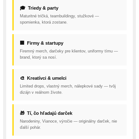
🎓 Triedy & party
Maturitné tričká, teambuildingy, stužkové —
spomienka, ktorá zostane.
🏢 Firmy & startupy
Firemný merch, darčeky pre klientov, uniformy tímu —
brand, ktorý sa nosí.
🎨 Kreatívci & umelci
Limited drops, vlastný merch, nálepkové sady — tvôj
dizájn v reálnom živote.
🎁 Tí, čo hľadajú darček
Narodeniny, Vianoce, výročie — originálny darček, nie
ďalší pohár.