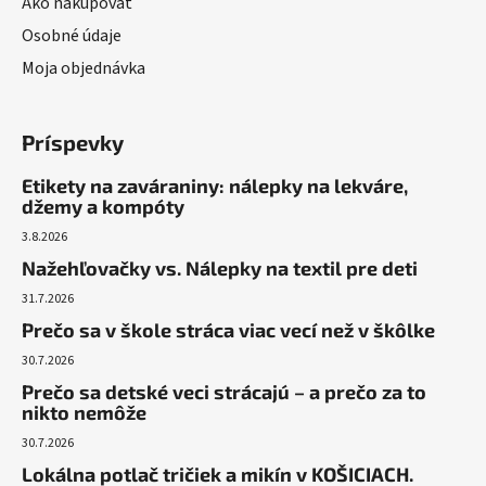
Ako nakupovať
Osobné údaje
Moja objednávka
Príspevky
Etikety na zaváraniny: nálepky na lekváre,
džemy a kompóty
3.8.2026
Nažehľovačky vs. Nálepky na textil pre deti
31.7.2026
Prečo sa v škole stráca viac vecí než v škôlke
30.7.2026
Prečo sa detské veci strácajú – a prečo za to
nikto nemôže
30.7.2026
Lokálna potlač tričiek a mikín v KOŠICIACH.