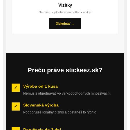
Vizitky
Na mieru • plnofarebná potlač • unikát
Objednať →
Prečo práve stickeez.sk?
Výroba od 1 kusa
✓
Nemusíš objednávať vo veľkoobchodných množstvách.
Slovenská výroba
✓
Podporuješ lokálny biznis a dostaneš to rýchlo.
Doručenie do 2 dní