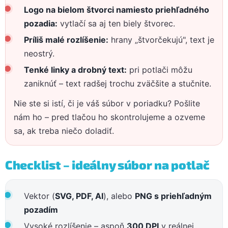
Logo na bielom štvorci namiesto priehľadného
pozadia:
vytlačí sa aj ten biely štvorec.
Príliš malé rozlíšenie:
hrany „štvorčekujú", text je
neostrý.
Tenké linky a drobný text:
pri potlači môžu
zaniknúť – text radšej trochu zväčšite a stučnite.
Nie ste si istí, či je váš súbor v poriadku? Pošlite
nám ho – pred tlačou ho skontrolujeme a ozveme
sa, ak treba niečo doladiť.
Checklist – ideálny súbor na potlač
Vektor (
SVG, PDF, AI
), alebo
PNG s priehľadným
pozadím
Vysoké rozlíšenie – aspoň
300 DPI
v reálnej