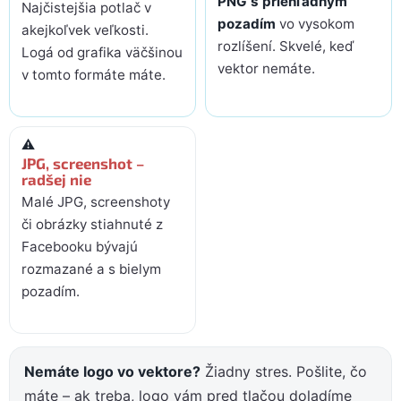
PNG s priehľadným
Najčistejšia potlač v
pozadím
vo vysokom
akejkoľvek veľkosti.
rozlíšení. Skvelé, keď
Logá od grafika väčšinou
vektor nemáte.
v tomto formáte máte.
⚠️
JPG, screenshot –
radšej nie
Malé JPG, screenshoty
či obrázky stiahnuté z
Facebooku bývajú
rozmazané a s bielym
pozadím.
Nemáte logo vo vektore?
Žiadny stres. Pošlite, čo
máte – ak treba, logo vám pred tlačou doladíme