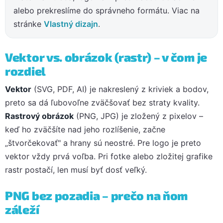
alebo prekreslíme do správneho formátu. Viac na
stránke
Vlastný dizajn
.
Vektor vs. obrázok (rastr) – v čom je
rozdiel
Vektor
(SVG, PDF, AI) je nakreslený z kriviek a bodov,
preto sa dá ľubovoľne zväčšovať bez straty kvality.
Rastrový obrázok
(PNG, JPG) je zložený z pixelov –
keď ho zväčšíte nad jeho rozlíšenie, začne
„štvorčekovať" a hrany sú neostré. Pre logo je preto
vektor vždy prvá voľba. Pri fotke alebo zložitej grafike
rastr postačí, len musí byť dosť veľký.
PNG bez pozadia – prečo na ňom
záleží