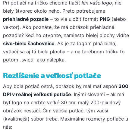
Pri potlači na tričko chceme tlačiť
len vaše logo
, nie
biely štvorec okolo neho. Preto potrebujeme
priehľadné pozadie
– to vie uložiť formát
PNG
(alebo
vektor). Ako poznáte, že má obrázok priehľadné
pozadie? Keď ho otvoríte, namiesto bielej plochy vidíte
sivo-bielu šachovnicu
. Ak je za logom plná biela,
vytlačí sa aj tá biela plocha – a na farebnom tričku to
potom „svieti" ako nálepka.
Rozlíšenie a veľkosť potlače
Aby bola potlač ostrá, obrázok by mal mať aspoň
300
DPI v reálnej veľkosti potlače
. Inými slovami – ak má
byť logo na chrbte veľké 30 cm, malý 200-pixelový
obrázok nestačí. Čím väčšia potlač, tým väčší
(kvalitnejší) súbor treba. Maximálne rozmery potlače u
nás: