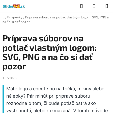
Prejsť
Hľadať
NÁKUP
na
KOŠÍK
obsah
Domov
/
Príspevky
/
Príprava súborov na potlač vlastným logom: SVG, PNG a
na čo si dať pozor
Príprava súborov na
potlač vlastným logom:
SVG, PNG a na čo si dať
pozor
11.6.2026
Máte logo a chcete ho na tričká, mikiny alebo
nálepky? Pár minút pri príprave súboru
rozhodne o tom, či bude potlač ostrá ako
vystrihnutá, alebo rozmazaná. V tomto návode