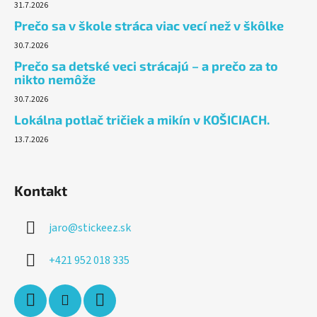
31.7.2026
Prečo sa v škole stráca viac vecí než v škôlke
30.7.2026
Prečo sa detské veci strácajú – a prečo za to
nikto nemôže
30.7.2026
Lokálna potlač tričiek a mikín v KOŠICIACH.
13.7.2026
Kontakt
jaro
@
stickeez.sk
+421 952 018 335