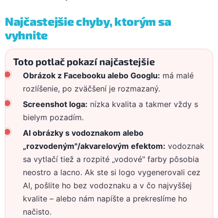
Najčastejšie chyby, ktorým sa
vyhnite
Toto potlač pokazí najčastejšie
Obrázok z Facebooku alebo Googlu:
má malé
rozlíšenie, po zväčšení je rozmazaný.
Screenshot loga:
nízka kvalita a takmer vždy s
bielym pozadím.
AI obrázky s vodoznakom alebo
„rozvodeným"/akvarelovým efektom:
vodoznak
sa vytlačí tiež a rozpité „vodové" farby pôsobia
neostro a lacno. Ak ste si logo vygenerovali cez
AI, pošlite ho bez vodoznaku a v čo najvyššej
kvalite – alebo nám napíšte a prekreslíme ho
načisto.