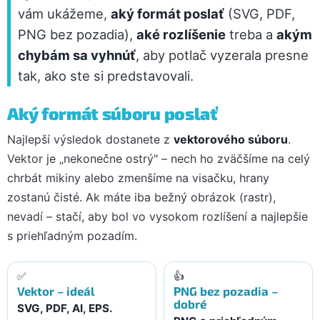
vám ukážeme,
aký formát poslať
(SVG, PDF,
PNG bez pozadia),
aké rozlíšenie
treba a
akým
chybám sa vyhnúť
, aby potlač vyzerala presne
tak, ako ste si predstavovali.
Aký formát súboru poslať
Najlepší výsledok dostanete z
vektorového súboru
.
Vektor je „nekonečne ostrý" – nech ho zväčšíme na celý
chrbát mikiny alebo zmenšíme na visačku, hrany
zostanú čisté. Ak máte iba bežný obrázok (rastr),
nevadí – stačí, aby bol vo vysokom rozlíšení a najlepšie
s priehľadným pozadím.
✅
👍
Vektor – ideál
PNG bez pozadia –
dobré
SVG, PDF, AI, EPS.