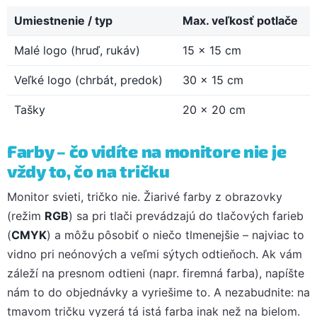
Umiestnenie / typ
Max. veľkosť potlače
Malé logo (hruď, rukáv)
15 × 15 cm
Veľké logo (chrbát, predok)
30 × 15 cm
Tašky
20 × 20 cm
Farby – čo vidíte na monitore nie je
vždy to, čo na tričku
Monitor svieti, tričko nie. Žiarivé farby z obrazovky
(režim
RGB
) sa pri tlači prevádzajú do tlačových farieb
(
CMYK
) a môžu pôsobiť o niečo tlmenejšie – najviac to
vidno pri neónových a veľmi sýtych odtieňoch. Ak vám
záleží na presnom odtieni (napr. firemná farba), napíšte
nám to do objednávky a vyriešime to. A nezabudnite: na
tmavom tričku vyzerá tá istá farba inak než na bielom.