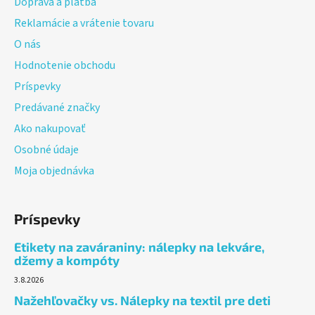
Doprava a platba
i
Reklamácie a vrátenie tovaru
e
O nás
Hodnotenie obchodu
Príspevky
Predávané značky
Ako nakupovať
Osobné údaje
Moja objednávka
Príspevky
Etikety na zaváraniny: nálepky na lekváre,
džemy a kompóty
3.8.2026
Nažehľovačky vs. Nálepky na textil pre deti