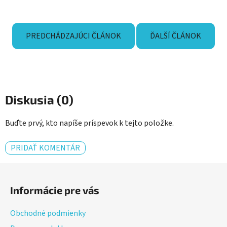
PREDCHÁDZAJÚCI ČLÁNOK
ĎALŠÍ ČLÁNOK
Diskusia (0)
Buďte prvý, kto napíše príspevok k tejto položke.
PRIDAŤ KOMENTÁR
Z
á
Informácie pre vás
p
ä
Obchodné podmienky
t