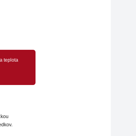
a teplota
čkou
edkov.