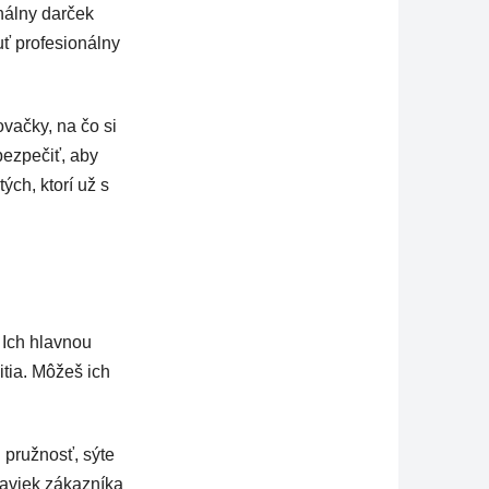
inálny darček
uť profesionálny
vačky, na čo si
bezpečiť, aby
ých, ktorí už s
 Ich hlavnou
itia. Môžeš ich
 pružnosť, sýte
daviek zákazníka