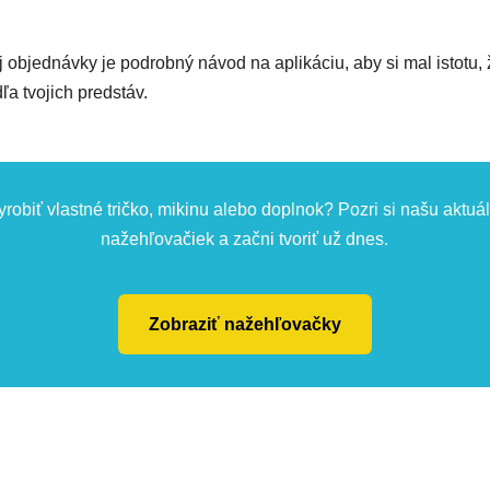
objednávky je podrobný návod na aplikáciu, aby si mal istotu,
a tvojich predstáv.
yrobiť vlastné tričko, mikinu alebo doplnok? Pozri si našu aktu
nažehľovačiek a začni tvoriť už dnes.
Zobraziť nažehľovačky