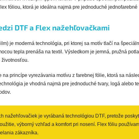
lex fóliou, ktorá je ideálna najmä pre jednoduché jednofarebné 
edzi DTF a Flex nažehľovačkami
lm) je moderná technológia, pri ktorej sa motív tlačí na špeciáln
ocou tepla prenáša na textil. Výsledkom je jemná, pružná potl
 životnosťou.
je na princípe vyrezávania motívu z farebnej fólie, ktorá sa násl
 technológia je vhodná najmä pre jednoduché tvary, logá alebo t
odov.
h nažehľovačiek je vyrábaná technológiou DTF, pretože poskyt
oužitie, výborný vzhľad a komfort pri nosení. Flex fóliu použív
elania zákazníka.