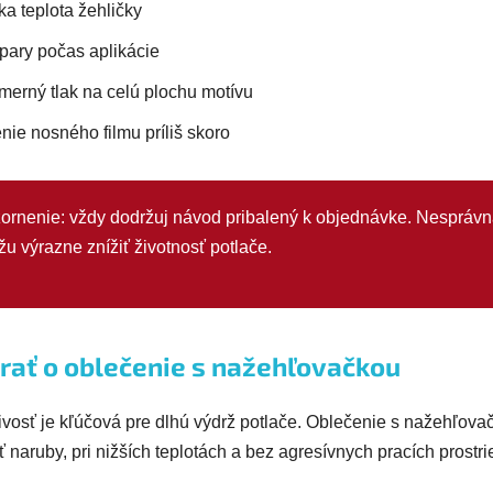
zka teplota žehličky
 pary počas aplikácie
erný tlak na celú plochu motívu
nie nosného filmu príliš skoro
ornenie: vždy dodržuj návod pribalený k objednávke. Nesprávn
žu výrazne znížiť životnosť potlače.
rať o oblečenie s nažehľovačkou
ivosť je kľúčová pre dlhú výdrž potlače. Oblečenie s nažehľova
naruby, pri nižších teplotách a bez agresívnych pracích prostri