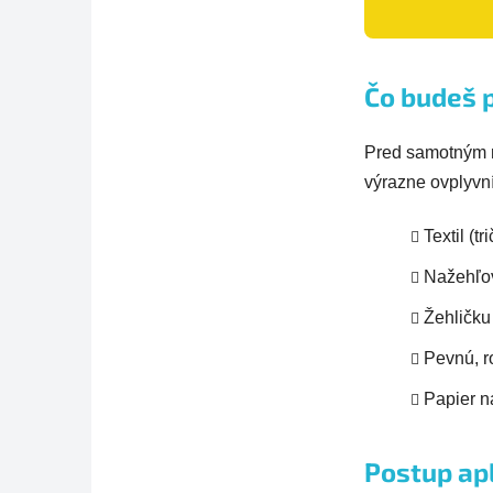
Čo budeš 
Pred samotným na
výrazne ovplyvní
Textil (t
Nažehľov
Žehličku
Pevnú, r
Papier n
Postup ap