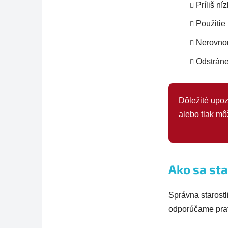
Príliš ní
Použitie
Nerovnom
Odstráne
Dôležité upoz
alebo tlak mô
Ako sa sta
Správna starostl
odporúčame prať 