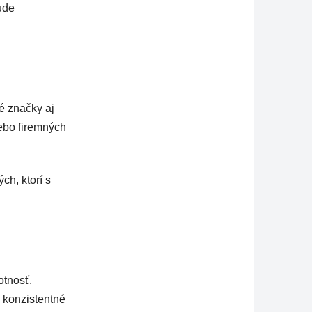
ude
é značky aj
lebo firemných
ch, ktorí s
otnosť.
 konzistentné