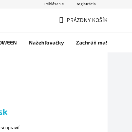
Prihlásenie
Registrácia
ríspevky
Predávané značky
Ako nakupovať
Osobné úd
PRÁZDNY KOŠÍK
NÁKUPNÝ
KOŠÍK
OWEEN
Nažehľovačky
Zachráň ma!
sk
si upraviť