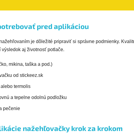
potrebovať pred aplikáciou
žehľovaním je dôležité pripraviť si správne podmienky. Kvalit
 výsledok aj životnosť potlače.
ričko, mikina, taška a pod.)
ačku od stickeez.sk
 alebo termolis
ovnú a tepelne odolnú podložku
a pečenie
likácie nažehľovačky krok za krokom