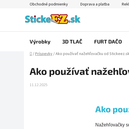
Prejsť
Obchodné podmienky
Doprava a platba
Rekl
na
obsah
Výrobky
3D TLAČ
FURT DAČO
Domov
/
Príspevky
/
Ako používať nažehľovačku od Stickeez.s
Ako používať nažehľo
11.12.2025
Ako pou
Nažehľovačky sú