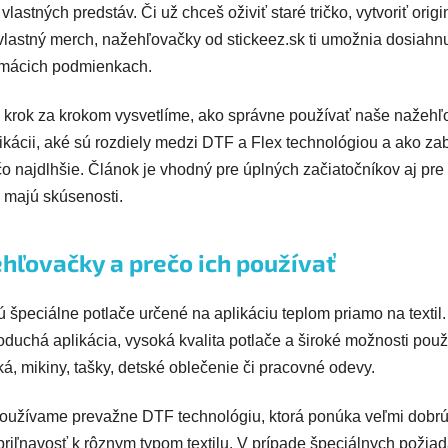
lastných predstáv. Či už chceš oživiť staré tričko, vytvoriť orig
 vlastný merch, nažehľovačky od stickeez.sk ti umožnia dosiahn
omácich podmienkach.
i krok za krokom vysvetlíme, ako správne používať naše nažehľo
likácii, aké sú rozdiely medzi DTF a Flex technológiou a ako za
čo najdlhšie. Článok je vhodný pre úplných začiatočníkov aj pre t
majú skúsenosti.
hľovačky a prečo ich používať
špeciálne potlače určené na aplikáciu teplom priamo na textil.
duchá aplikácia, vysoká kvalita potlače a široké možnosti použ
čká, mikiny, tašky, detské oblečenie či pracovné odevy.
používame prevažne DTF technológiu, ktorá ponúka veľmi dobrú
priľnavosť k rôznym typom textilu. V prípade špeciálnych požia