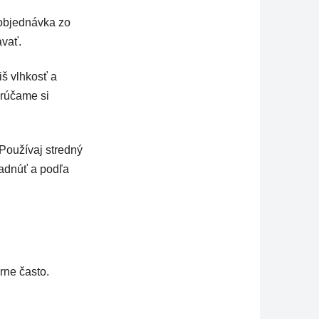
 objednávka zo
avať.
iš vlhkosť a
rúčame si
 Používaj stredný
ladnúť a podľa
rne často.