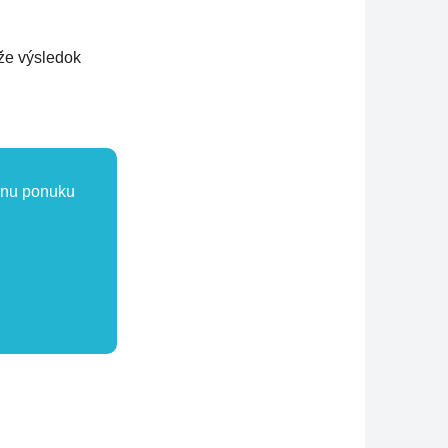
 že výsledok
álnu ponuku