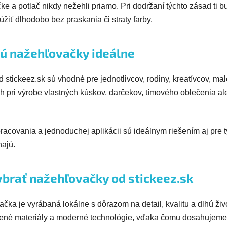
ke a potlač nikdy nežehli priamo. Pri dodržaní týchto zásad ti b
žiť dlhodobo bez praskania či straty farby.
sú nažehľovačky ideálne
stickeez.sk sú vhodné pre jednotlivcov, rodiny, kreatívcov, mal
ich pri výrobe vlastných kúskov, darčekov, tímového oblečenia a
racovania a jednoduchej aplikácii sú ideálnym riešením aj pre tý
najú.
ybrať nažehľovačky od stickeez.sk
ka je vyrábaná lokálne s dôrazom na detail, kvalitu a dlhú živ
né materiály a moderné technológie, vďaka čomu dosahujeme