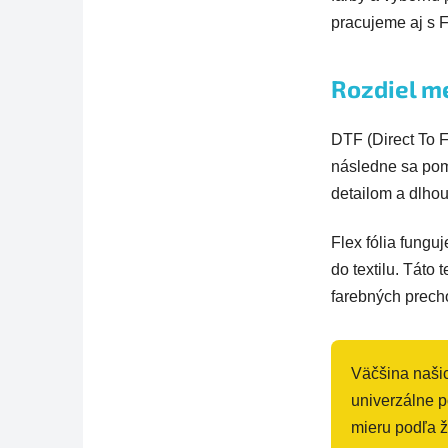
pracujeme aj s F
Rozdiel m
DTF (Direct To Fi
následne sa pom
detailom a dlhou
Flex fólia fungu
do textilu. Táto
farebných prech
Väčšina našic
univerzálne p
mieru podľa ž