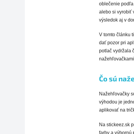
oblečenie podľa v
alebo si vyrobiť
výsledok aj v d
V tomto článku t
dať pozor pri ap
potlač vydržala 
nažehľovačkami 
Čo sú naže
Nažehľovačky sú 
výhodou je jedno
aplikovať na tri
Na stickeez.sk 
farby a výbornú 