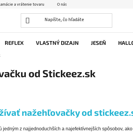
amácie a vrátenie tovaru
O nás
Hodnotenie obchodu
P
REFLEX
VLASTNÝ DIZAJN
JESEŇ
HALL
k
vačku od Stickeez.sk
žívať nažehľovačky od stickeez.
 jedným z najjednoduchších a najefektívnejších spôsobov, ako 