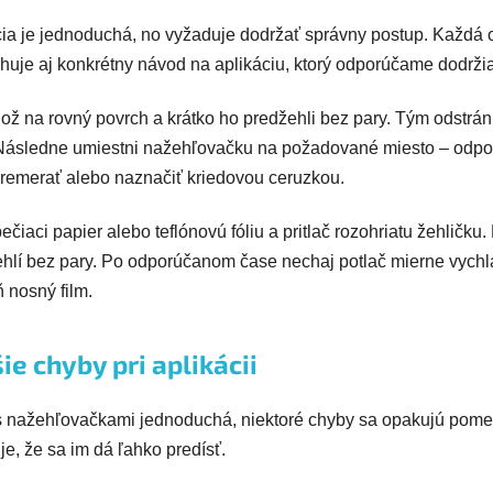
ia je jednoduchá, no vyžaduje dodržať správny postup. Každá
huje aj konkrétny návod na aplikáciu, ktorý odporúčame dodrži
olož na rovný povrch a krátko ho predžehli bez pary. Tým odstrán
 Následne umiestni nažehľovačku na požadované miesto – odpo
premerať alebo naznačiť kriedovou ceruzkou.
čiaci papier alebo teflónovú fóliu a pritlač rozohriatu žehličku.
žehlí bez pary. Po odporúčanom čase nechaj potlač mierne vych
ň nosný film.
ie chyby pri aplikácii
 s nažehľovačkami jednoduchá, niektoré chyby sa opakujú pome
e, že sa im dá ľahko predísť.