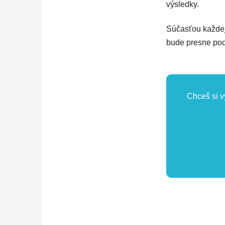
výsledky.
Súčasťou každej 
bude presne podľ
Chceš si v