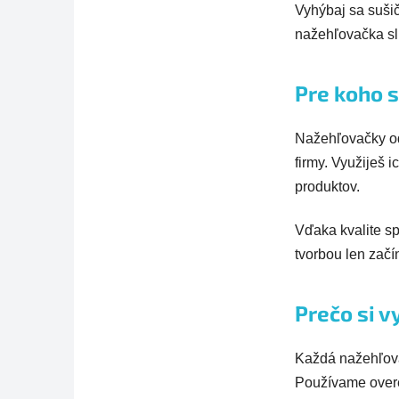
Vyhýbaj sa sušič
nažehľovačka slú
Pre koho 
Nažehľovačky od 
firmy. Využiješ 
produktov.
Vďaka kvalite sp
tvorbou len začí
Prečo si v
Každá nažehľovač
Používame overe