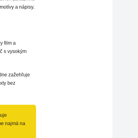
motívy a nápisy.
y film a
ač s vysokým
edne zažehľuje
exty bez
uje
ame najmä na