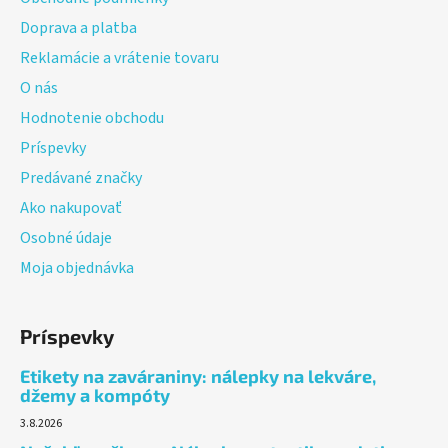
t
Doprava a platba
i
Reklamácie a vrátenie tovaru
e
O nás
Hodnotenie obchodu
Príspevky
Predávané značky
Ako nakupovať
Osobné údaje
Moja objednávka
Príspevky
Etikety na zaváraniny: nálepky na lekváre,
džemy a kompóty
3.8.2026