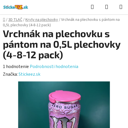
Prejsť
Hľadať
NÁKUP
na
KOŠÍK
obsah
Domov
/
3D TLAČ
/
Kryty na plechovky
/
Vrchnák na plechovku s pántom na
0,5L plechovky (4-8-12 pack)
Vrchnák na plechovku s
pántom na 0,5L plechovky
(4-8-12 pack)
Priemerné
1 hodnotenie
Podrobnosti hodnotenia
hodnotenie
Značka:
Stickeez.sk
produktu
je
5,0
z
5
hviezdičiek.