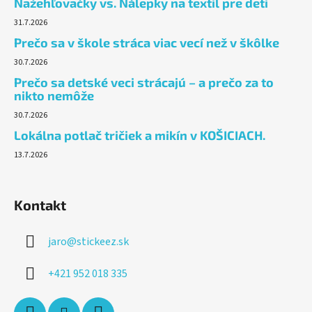
Nažehľovačky vs. Nálepky na textil pre deti
31.7.2026
Prečo sa v škole stráca viac vecí než v škôlke
30.7.2026
Prečo sa detské veci strácajú – a prečo za to
nikto nemôže
30.7.2026
Lokálna potlač tričiek a mikín v KOŠICIACH.
13.7.2026
Kontakt
jaro
@
stickeez.sk
+421 952 018 335