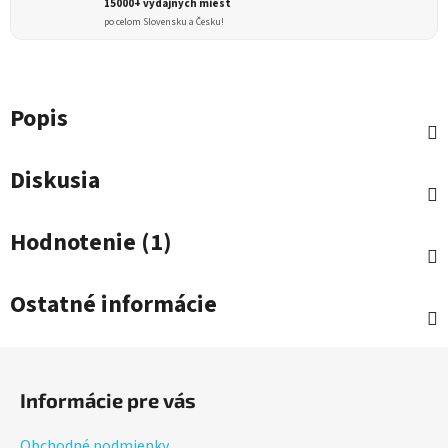
15000+ výdajných miest
po celom Slovensku a Česku!
Popis
Diskusia
Hodnotenie (1)
Ostatné informácie
Z
á
Informácie pre vás
p
ä
Obchodné podmienky