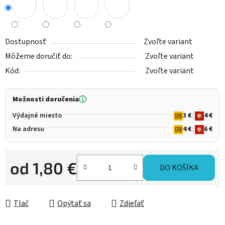
Dostupnosť
Zvoľte variant
Môžeme doručiť do:
Zvoľte variant
Kód:
Zvoľte variant
Možnosti doručenia
ⓘ
Výdajné miesto
3 €
|
4 €
Na adresu
4 €
|
6 €
od
1,80 €
DO KOŠÍKA
Jednotková cena:
Tlač
Opýtať sa
Zdieľať