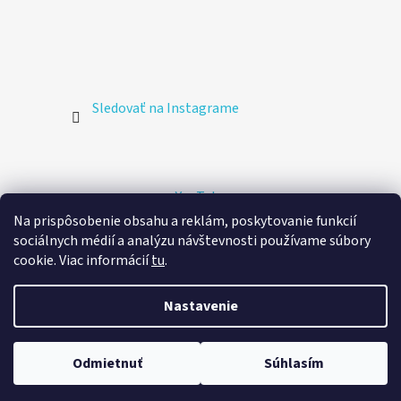
Sledovať na Instagrame
YouTube
Na prispôsobenie obsahu a reklám, poskytovanie funkcií
sociálnych médií a analýzu návštevnosti používame súbory
🚚 Doprava zdarma
cookie. Viac informácií
tu
.
Doprava v rámci Slovenska
Poštovým kuriérom na
adresu
Vytvoril Shoptet
Nastavenie
zadarmo pri nákupe nad 60 €.
Copyright 2026
Stickeez.sk
. Všetky práva vyhradené.
Upraviť nastavenie cookies
Odmietnuť
Súhlasím
−
+
611 151,81 €
1
Do košíka