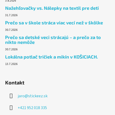
3.8.2026
Nažehľovačky vs. Nálepky na textil pre deti
31.7.2026
Prečo sa v škole stráca viac vecí než v škôlke
30.7.2026
Prečo sa detské veci strácajú – a prečo za to
nikto nemôže
30.7.2026
Lokálna potlač tričiek a mikín v KOŠICIACH.
13.7.2026
Kontakt
jaro
@
stickeez.sk
+421 952 018 335